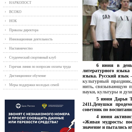
НАРКОПОСТ
ВСОКО
НОК
Приказы директора
Инновационная деятельность
Наставничество
Студенческий спортивный клуб
6 июня в день
Горячая линия по вопросам оплаты труда
литературного языка
языка. Русский язык 
Дистанционное обучение
культурный праздник
Меры поддержки молодых семей
нить, связывающую пр
науки, культуры и дух
5 июня Дарья Т
2411.Девушки продем
советник по воспитан
4 июня активи
«Живая мудрость: по
значение и пытались и