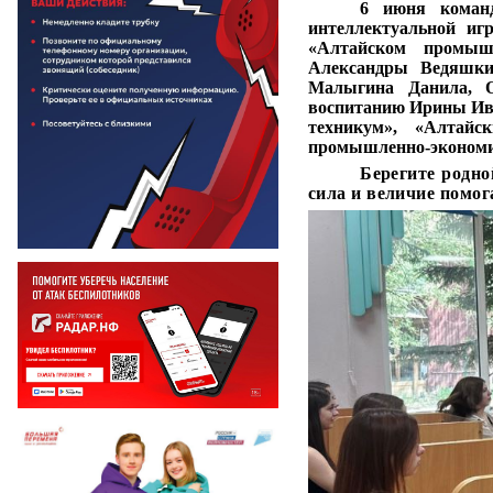
6 июня команд
интеллектуальной и
«Алтайском промышл
Александры Ведяшкин
Малыгина Данила, О
воспитанию Ирины Ива
техникум», «Алтайс
промышленно-экономич
Берегите родно
сила и величие помог