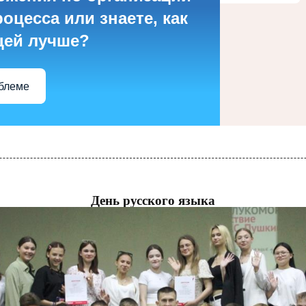
оцесса или знаете, как
цей лучше?
облеме
День русского языка