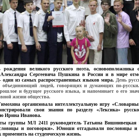
 рождения великого русского поэта, основоположника с
 Александра Сергеевича Пушкина в России и в мире отме
– один из самых распространенных языков мира.
День русс
, объединяющий людей, говорящих и думающих по-русски
ошлое и будущее русского языка, и напоминает о его знач
овной жизни общества.
имохина организовала интеллектуальную игру «Словарны
онстрировали свои знания по разделу «Лексика» русск
ию Ирина Иванова.
сты группы МЛ 2411 руководитель Татьяна Вишнивецкая 
словицы и поговорки». Юноши отгадывали пословицы и 
х применить на студенческую жизнь.