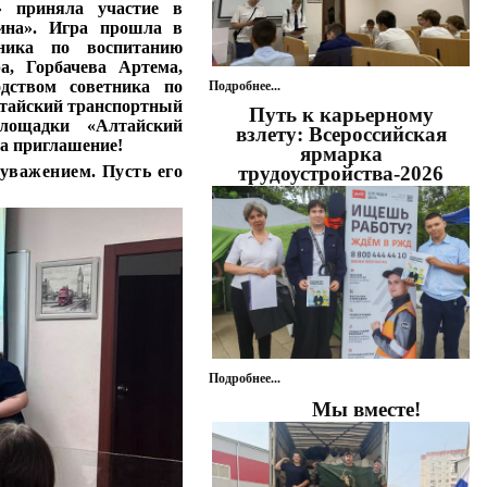
» приняла участие в
ина». Игра прошла в
тника по воспитанию
а, Горбачева Артема,
дством советника по
Подробнее...
лтайский транспортный
Путь к карьерному
площадки «Алтайский
взлету: Всероссийская
за приглашение!
ярмарка
трудоустройства-2026
 уважением. Пусть его
Подробнее...
Мы вместе!