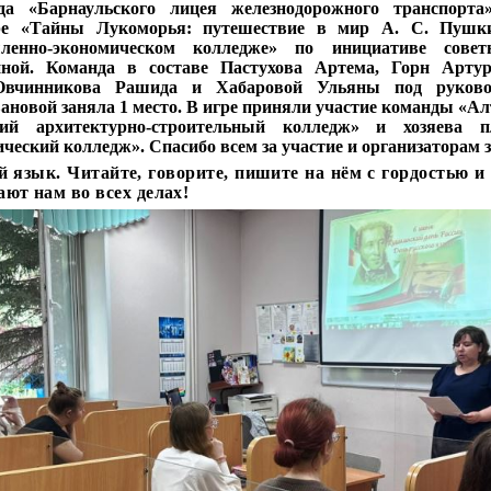
а «Барнаульского лицея железнодорожного транспорта
гре «Тайны Лукоморья: путешествие в мир А. С. Пушк
енно-экономическом колледже» по инициативе сове
ой. Команда в составе Пастухова Артема, Горн Артур
вчинникова Рашида и Хабаровой Ульяны под руково
новой заняла 1 место. В игре приняли участие команды «А
кий архитектурно-строительный колледж» и хозяева 
еский колледж». Спасибо всем за участие и организаторам 
й язык. Читайте, говорите, пишите на нём с гордостью и
ают нам во всех делах!