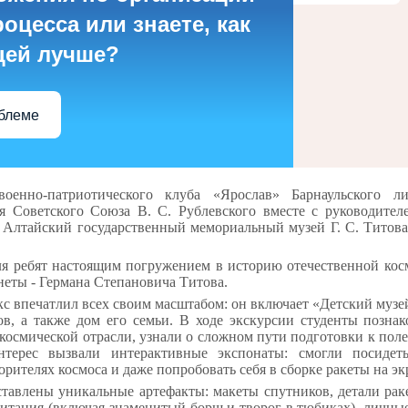
оцесса или знаете, как
цей лучше?
облеме
енно-патриотического клуба «Ярослав» Барнаульского ли
я Советского Союза В. С. Рублевского вместе с руководите
 Алтайский государственный мемориальный музей Г. С. Титова
для ребят настоящим погружением в историю отечественной ко
неты - Германа Степановича Титова.
 впечатлил всех своим масштабом: он включает «Детский музе
ов, а также дом его семьи. В ходе экскурсии студенты познак
осмической отрасли, узнали о сложном пути подготовки к пол
терес вызвали интерактивные экспонаты: смогли посидет
рителях космоса и даже попробовать себя в сборке ракеты на эк
ставлены уникальные артефакты: макеты спутников, детали рак
питания (включая знаменитый борщ и творог в тюбиках), личны