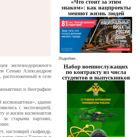
«Что стоит за этим
знаком»: как нацпроекты
меняют жизнь людей
Подробнее...
цея железнодорожного
Набор военнослужащих
лем Сенько Александром
по контракту из числа
, расположенный в селе
студентов и выпускников
смонавтики и биографию
й космонавтики», здание
омились с экспозицией,
ету и жизни космонавтов
ь за старыми партами,
ране.
ет, настоящий скафандр,
е вещи семьи Титовых и