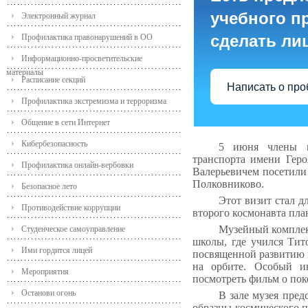
учебного пр
Электронный журнал
сделать ли
Профилактика правонарушений в ОО
Информационно-просветительские
материалы
Расписание секций
Написать о пр
Профилактика экстремизма и терроризма
Общение в сети Интернет
Кибербезопасность
5 июня члены во
транспорта имени Геро
Профилактика онлайн-вербовки
Валерьевичем посетили
Полковниково.
Безопасное лето
Этот визит стал 
Противодействие коррупции
второго космонавта пла
Музейный комплекс
Студенческое самоуправление
школы, где учился Тит
Ими гордится лицей
посвященной развитию к
на орбите. Особый ин
Мероприятия
посмотреть фильм о поко
Останови огонь
В зале музея пред
образцы космического 