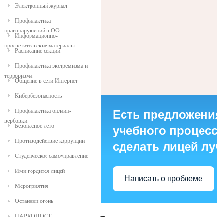
Электронный журнал
Профилактика
правонарушений в ОО
Информационно-
просветительские материалы
Расписание секций
Профилактика экстремизма и
терроризма
Общение в сети Интернет
Кибербезопасность
Профилактика онлайн-
Есть предложени
вербовки
Безопасное лето
учебного процесса
Противодействие коррупции
сделать лицей л
Студенческое самоуправление
Ими гордится лицей
Написать о проблеме
Мероприятия
Останови огонь
НАРКОПОСТ