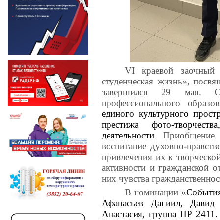
VI
краевой заочный 
студенческая жизнь», посв
завершился 29 мая. Ор
профессионального образов
единого культурного прост
престижа фото-творчест
деятельности.
Приобщение с
воспитание духовно-нравств
привлечения их к творческо
активности и гражданской от
них чувства гражданственнос
В номинации «
События
Афанасьев Даниил, Дави
Анастасия, группа ПР 2411.