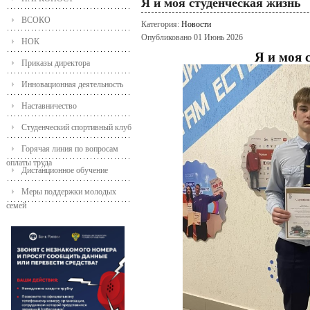
Я и моя студенческая жизнь
ВСОКО
Категория:
Новости
Опубликовано 01 Июнь 2026
НОК
Я и моя 
Приказы директора
Инновационная деятельность
Наставничество
Студенческий спортивный клуб
Горячая линия по вопросам
оплаты труда
Дистанционное обучение
Меры поддержки молодых
семей