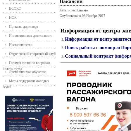
Вакансии
ВСОКО
Категория:
Главная
Опубликовано 03 Ноябрь 2017
НОК
Приказы директора
Информация от центра заня
Инновационная деятельность
Информация от центр занятос
Наставничество
Поиск работы с помощью Порт
Студенческий спортивный клуб
Социальный контракт (инфор
Горячая линия по вопросам
оплаты труда
Дистанционное обучение
Меры поддержки молодых
семей