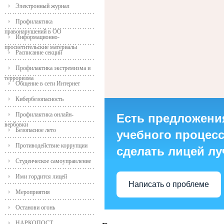
Электронный журнал
Профилактика
правонарушений в ОО
Информационно-
просветительские материалы
Расписание секций
Профилактика экстремизма и
терроризма
Общение в сети Интернет
Кибербезопасность
Профилактика онлайн-
Есть предложени
вербовки
Безопасное лето
учебного процесса
Противодействие коррупции
сделать лицей л
Студенческое самоуправление
Ими гордится лицей
Написать о проблеме
Мероприятия
Останови огонь
НАРКОПОСТ