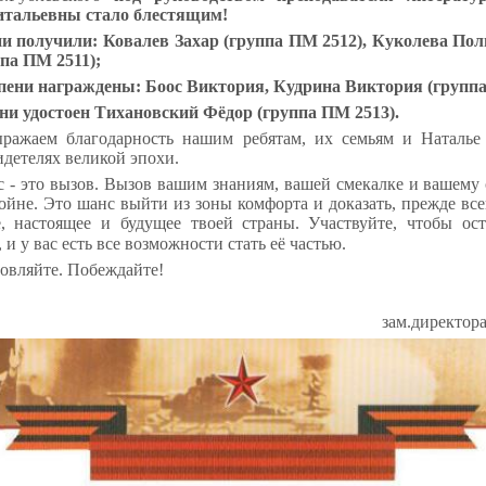
итальевны стало блестящим!
и получили: Ковалев Захар (группа ПМ 2512),
Куколева Поли
па ПМ 2511);
пени награждены: Боос Виктория,
Кудрина Виктория (группа
ни удостоен Тихановский Фёдор (группа ПМ 2513).
ражаем благодарность нашим ребятам, их семьям и Наталье 
идетелях великой эпохи.
 - это вызов. Вызов вашим знаниям, вашей смекалке и вашему
войне. Это шанс выйти из зоны комфорта и доказать, прежде всег
, настоящее и будущее твоей страны.
Участвуйте, чтобы ос
 и у вас есть все возможности стать её частью.
овляйте. Побеждайте!
зам.директор