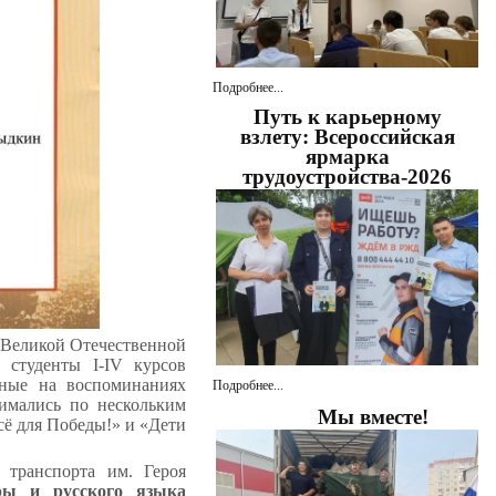
Подробнее...
Путь к карьерному
взлету: Всероссийская
ярмарка
трудоустройства-2026
ы Великой Отечественной
е студенты
I
-
IV
курсов
нные на воспоминаниях
Подробнее...
имались по нескольким
Мы вместе!
сё для Победы!» и «Дети
 транспорта им. Героя
уры и русского языка