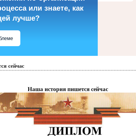
оцесса или знаете, как
цей лучше?
облеме
ся сейчас
Наша история пишется сейчас