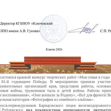
состоялся краевой конкурс творческих работ «Моя семья в год
 81-й годовщине Победы. В мероприятии приняли участи
азовательных организаций края, представив работы, основа
тников войны, тружеников тыла и детей войны. Работы прин
воспоминания», «Они воевали за Родину», «Всё для фронта! В
ельная категория «Фотография из семейного альбома».
хся-первокурсников Барнаульского лицея железнодорожного
С.Рублевского
под руководством преподавателя литерат