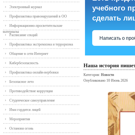
учебного пр
Электронный журнал
сделать ли
Профилактика правонарушений в ОО
Информационно-просветительские
материалы
Расписание секций
Написать о пр
Профилактика экстремизма и терроризма
Общение в сети Интернет
Кибербезопасность
Наша история пишет
Профилактика онлайн-вербовки
Категория:
Новости
Опубликовано 10 Июнь 2026
Безопасное лето
Противодействие коррупции
Студенческое самоуправление
Ими гордится лицей
Мероприятия
Останови огонь