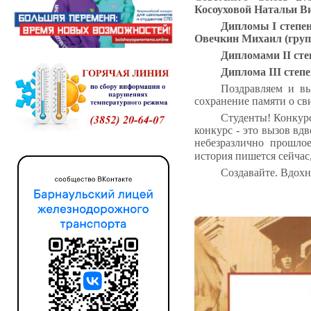
Косоуховой Натальи В
Дипломы I степен
Овечкин Михаил (груп
Дипломами I
I
сте
Диплома I
II
степе
Поздравляем и вы
сохранение памяти о св
Студенты! Конкурс
конкурс - это вызов вд
небезразлично прошлое
история пишется сейчас,
Создавайте. Вдохн