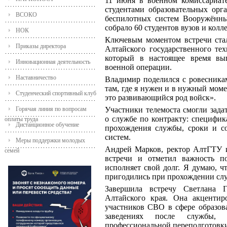
11 июня в военном комиссариате
студентами образовательных ор
ВСОКО
беспилотных систем Вооружённ
собрало 60 студентов вузов и колл
НОК
Ключевым моментом встречи ста
Приказы директора
Алтайского государственного тех
который в настоящее время вы
Инновационная деятельность
военной операции.
Наставничество
Владимир поделился с ровесника
там, где я нужен и в нужный мом
Студенческий спортивный клуб
это развивающийся род войск».
Горячая линия по вопросам
Участники телемоста смогли зад
о службе по контракту: специфик
оплаты труда
Дистанционное обучение
прохождения службы, сроки и с
систем.
Меры поддержки молодых
Андрей Марков, ректор АлтГТУ и
семей
встречи и отметил важность п
исполняет свой долг. Я думаю, ч
пригодились при прохождении сл
Завершила встречу Светлана Г
Алтайского края. Она акценти
участников СВО в сфере образов
заведениях после службы, 
профессиональной переподготовк