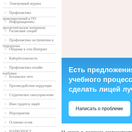
Электронный журнал
Профилактика
правонарушений в ОО
Информационно-
просветительские материалы
Расписание секций
Профилактика экстремизма и
терроризма
Общение в сети Интернет
Кибербезопасность
Профилактика онлайн-
Есть предложени
вербовки
Безопасное лето
учебного процесса
Противодействие коррупции
сделать лицей л
Студенческое самоуправление
Ими гордится лицей
Написать о проблеме
Мероприятия
Останови огонь
НАРКОПОСТ