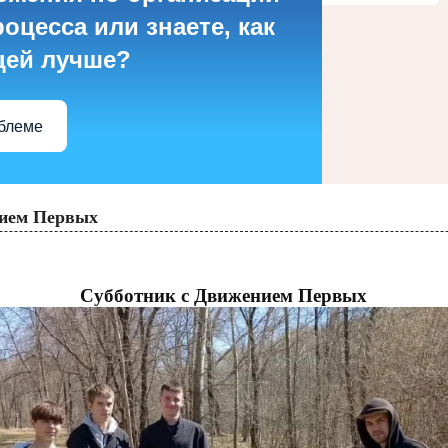
оцесса или знаете, как
цей лучше?
облеме
нием Первых
Субботник с Движением Первых