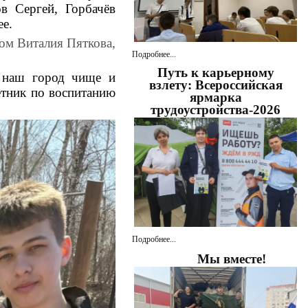
в Сергей, Горбачёв
ее.
ом Виталия Пяткова,
Подробнее...
Путь к карьерному
м наш город чище и
взлету: Всероссийская
етник по воспитанию
ярмарка
трудоустройства-2026
Подробнее...
Мы вместе!