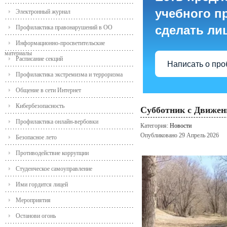
учебного пр
Электронный журнал
сделать ли
Профилактика правонарушений в ОО
Информационно-просветительские
материалы
Расписание секций
Написать о пр
Профилактика экстремизма и терроризма
Общение в сети Интернет
Кибербезопасность
Субботник с Движе
Профилактика онлайн-вербовки
Категория:
Новости
Опубликовано 29 Апрель 2026
Безопасное лето
Противодействие коррупции
Студенческое самоуправление
Ими гордится лицей
Мероприятия
Останови огонь