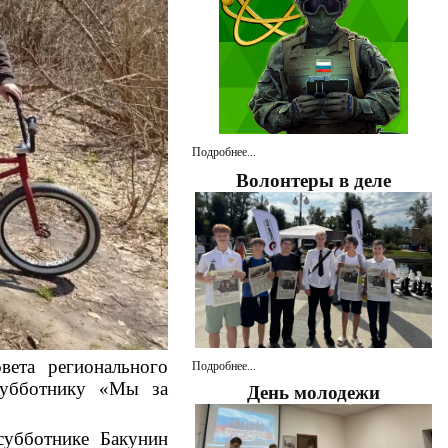
Подробнее...
Волонтеры в деле
вета регионального
Подробнее...
субботнику «Мы за
День молодежи
убботнике Бакунин