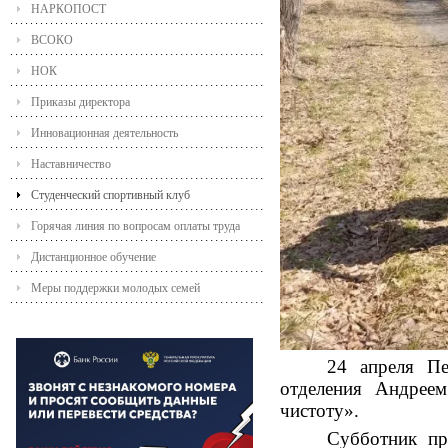
НАРКОПОСТ
ВСОКО
НОК
Приказы директора
Инновационная деятельность
Наставничество
Студенческий спортивный клуб
Горячая линия по вопросам оплаты труда
Дистанционное обучение
Меры поддержки молодых семей
24 апреля Пе
отделения
Андрее
чистоту».
Субботник пр