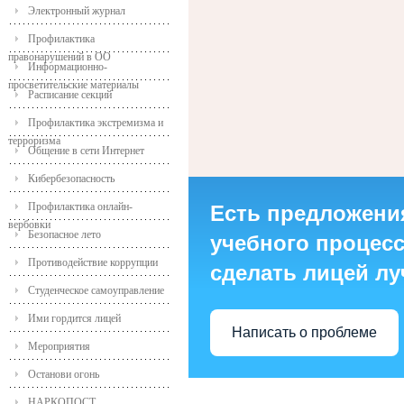
Электронный журнал
Профилактика
правонарушений в ОО
Информационно-
просветительские материалы
Расписание секций
Профилактика экстремизма и
терроризма
Общение в сети Интернет
Кибербезопасность
Профилактика онлайн-
Есть предложени
вербовки
Безопасное лето
учебного процесса
Противодействие коррупции
сделать лицей л
Студенческое самоуправление
Ими гордится лицей
Написать о проблеме
Мероприятия
Останови огонь
НАРКОПОСТ