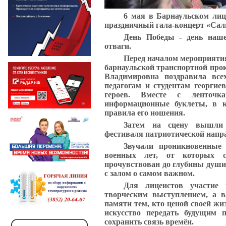
6 мая в Барнаульском лиц
праздничный гала-концерт «Салю
День Победы - день наше
отваги.
Перед началом мероприяти
барнаульской транспортной про
Владимировна поздравила вс
педагогам и студентам георгие
героев. Вместе с ленточк
информационные буклеты, в к
правила его ношения.
Затем на сцену вышли 
фестиваля патриотической напр
Звучали проникновенные 
военных лет, от которых 
прочувствован до глубины души 
с залом о самом важном.
Для лицеистов участие
творческим выступлением, а в
памяти тем, кто ценой своей жи
искусство передать будущим 
сохранить связь времён.