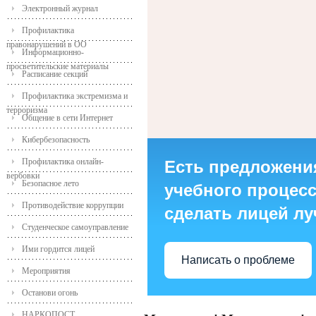
Электронный журнал
Профилактика
правонарушений в ОО
Информационно-
просветительские материалы
Расписание секций
Профилактика экстремизма и
терроризма
Общение в сети Интернет
Кибербезопасность
Профилактика онлайн-
Есть предложени
вербовки
Безопасное лето
учебного процесса
Противодействие коррупции
сделать лицей л
Студенческое самоуправление
Ими гордится лицей
Написать о проблеме
Мероприятия
Останови огонь
НАРКОПОСТ