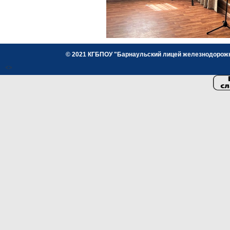
© 2021 КГБПОУ "Барнаульский лицей железнодорожног
<>