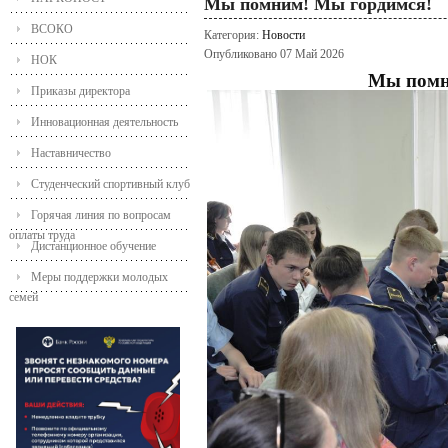
Мы помним! Мы гордимся!
ВСОКО
Категория:
Новости
Опубликовано 07 Май 2026
НОК
Мы помн
Приказы директора
Инновационная деятельность
Наставничество
Студенческий спортивный клуб
Горячая линия по вопросам
оплаты труда
Дистанционное обучение
Меры поддержки молодых
семей