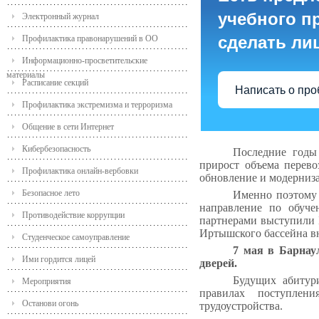
учебного пр
Электронный журнал
сделать ли
Профилактика правонарушений в ОО
Информационно-просветительские
материалы
Расписание секций
Написать о пр
Профилактика экстремизма и терроризма
Общение в сети Интернет
Кибербезопасность
Последние годы
прирост объема перево
Профилактика онлайн-вербовки
обновление и модерниза
Безопасное лето
Именно поэтому 
направление по обуче
Противодействие коррупции
партнерами выступили 
Иртышского бассейна в
Студенческое самоуправление
7 мая в Барнау
Ими гордится лицей
дверей.
Будущих абитур
Мероприятия
правилах поступлени
Останови огонь
трудоустройства.