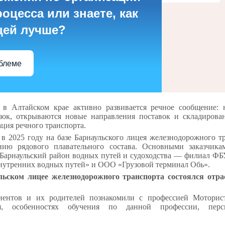
оцесса или знаете, как
цей лучше?
облеме
 в Алтайском крае активно развивается речное сообщение: 
зок, открываются новые направления поставок и складирован
ция речного транспорта.
в 2025 году на базе Барнаульского лицея железнодорожного т
нию рядового плавательного состава. Основными заказчик
Барнаульский район водных путей и судоходства — филиал Ф
нутренних водных путей» и ООО «Грузовой терминал Обь».
льском лицее железнодорожного транспорта состоялся отр
иентов и их родителей познакомили с профессией Моторист-
я, особенностях обучения по данной профессии, перс