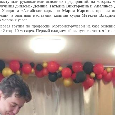
выступили руководители основных предприятий, на которых 
олучения диплома-
Демина Татьяна Викторовна
и
Апаликов 
у Холдинга «Алтайские карьеры»
Мария Каргина-
провела и
елям, а опытный наставник, капитан судна
Метелев Владим
ю морских узлов.
первая группа по профессии Моторист-рулевой на базе основно
ет 2 года 10 месяцев. Первый ожидаемый выпуск состоится 1 июл