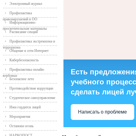
Электронный журнал
Профилактика
правонарушений в ОО
Информационно-
просветительские материалы
Расписание секций
Профилактика экстремизма и
терроризма
Общение в сети Интернет
Кибербезопасность
Профилактика онлайн-
Есть предложени
вербовки
Безопасное лето
учебного процесса
Противодействие коррупции
сделать лицей л
Студенческое самоуправление
Ими гордится лицей
Написать о проблеме
Мероприятия
Останови огонь
НАРКОПОСТ