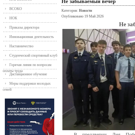
Не забываемый вечер
ВСОКО
Категория:
Новости
Опубликовано 19 Май 2026
НОК
Не за
Приказы директора
Инновационная деятельность
Наставничество
Студенческий спортивный клуб
Горячая линия по вопросам
оплаты труда
Дистанционное обучение
Меры поддержки молодых
семей
В преддверии Дня По