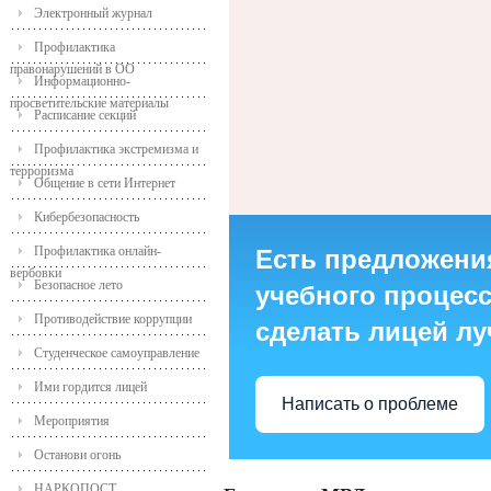
Электронный журнал
Профилактика
правонарушений в ОО
Информационно-
просветительские материалы
Расписание секций
Профилактика экстремизма и
терроризма
Общение в сети Интернет
Кибербезопасность
Профилактика онлайн-
Есть предложени
вербовки
Безопасное лето
учебного процесса
Противодействие коррупции
сделать лицей л
Студенческое самоуправление
Ими гордится лицей
Написать о проблеме
Мероприятия
Останови огонь
НАРКОПОСТ