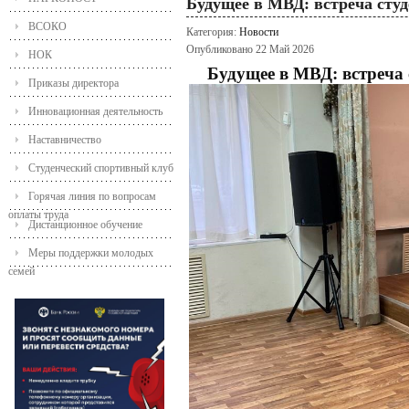
Будущее в МВД: встреча студ
ВСОКО
Категория:
Новости
Опубликовано 22 Май 2026
НОК
Будущее в МВД: встреча 
Приказы директора
Инновационная деятельность
Наставничество
Студенческий спортивный клуб
Горячая линия по вопросам
оплаты труда
Дистанционное обучение
Меры поддержки молодых
семей