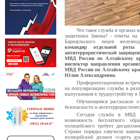
Что такое служба в органах 
защитники Закона? - ответы на 
Барнаульского лицея железно
командир отдельной роты 
антитеррористической защищен
МВД России по Алтайскому к
инспектор направления орга
МВД России по Алтайскому кра
Юлия Александровна
.
Профориентационная встреча
на популяризацию службы в разл
выпускников к трудоустройству в
Обучающимся рассказали о
безопасности и антитеррористиче
Сегодня служба в МВД - 
возможность бесплатного обр
полицейского требует дисциплин
Стражи порядка озвучили важны
полицейский должен «гореть ду