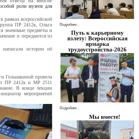
ебя ответы на многие
собой роли музеев для
в рамках всероссийской
группа ПР 2412к, Ольга
Подробнее...
ся значимые предметы и
Путь к карьерному
ачение и передаются из
взлету: Всероссийская
ярмарка
 написали истории об
трудоустройства-2026
ьги Голышкиной провела
пп ПР 2412к и МР 2511
нание. В конце лекции
Инициатор мероприятий
Подробнее...
Мы вместе!