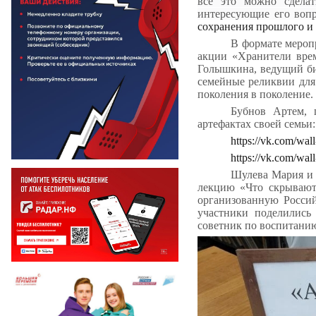
все это можно сдела
интересующие его воп
сохранения прошлого и
В формате мероп
акции «Хранители врем
Голышкина, ведущий би
семейные реликвии для
поколения в поколение.
Бубнов Артем, 
артефактах своей семьи:
https://vk.com/wa
https://vk.com/wa
Шулева Мария и 
лекцию «Что скрывают
организованную Росси
участники поделились
советник по воспитани