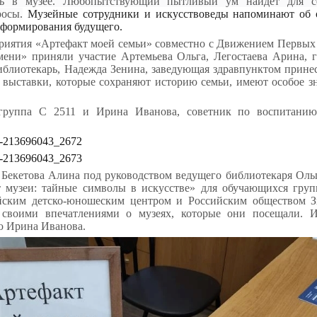
ть в музее. Любопытствующий пытливый ум найдет для с
росы.
Музейные сотрудники и искусствоведы напоминают об о
 формирования будущего.
риятия «Артефакт моей семьи» совместно с Движением Первых 
ени» приняли участие Артемьева Ольга, Легостаева Арина, 
блиотекарь, Надежда Зенина, заведующая здравпунктом прине
 выставки, которые сохраняют историю семьи, имеют особое зн
группа С 2511 и Ирина Иванова, советник по воспитанию
ll-213696043_2672
ll-213696043_2673
Бекетова Алина под руководством ведущего библиотекаря Ол
 музеи: тайные символы в искусстве» для обучающихся гру
йским детско-юношеским центром и Российским обществом З
 своими впечатлениями о музеях, которые они посещали. 
ю Ирина Иванова.