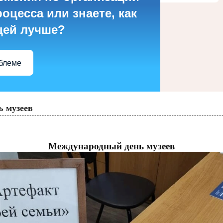
оцесса или знаете, как
цей лучше?
облеме
 музеев
Международный день музеев