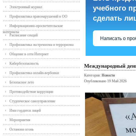
учебного пр
Электронный журнал
сделать ли
Профилактика правонарушений в ОО
Информационно-просветительские
материалы
Расписание секций
Написать о пр
Профилактика экстремизма и терроризма
Общение в сети Интернет
Кибербезопасность
Международный день
Профилактика онлайн-вербовки
Категория:
Новости
Опубликовано 19 Май 2026
Безопасное лето
Противодействие коррупции
Студенческое самоуправление
Ими гордится лицей
Мероприятия
Останови огонь