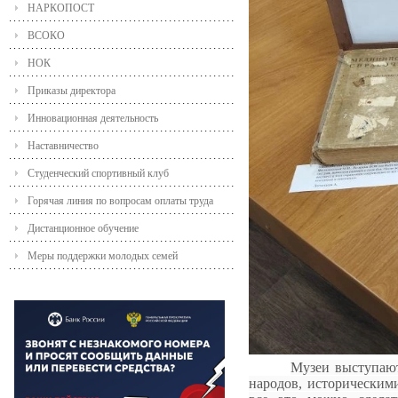
НАРКОПОСТ
ВСОКО
НОК
Приказы директора
Инновационная деятельность
Наставничество
Студенческий спортивный клуб
Горячая линия по вопросам оплаты труда
Дистанционное обучение
Меры поддержки молодых семей
Музеи выступают
народов, историческим