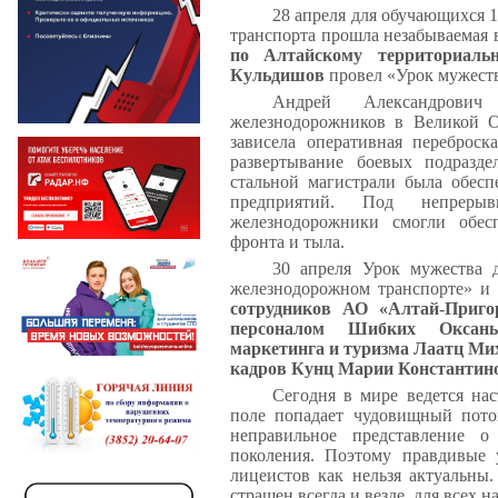
28 апреля
для обучающихся 1
транспорта прошла незабываемая 
по Алтайскому территориаль
Кульдишов
провел «Урок мужест
Андрей Александрович
железнодорожников в Великой О
зависела оперативная переброск
развертывание боевых подразде
стальной магистрали была обес
предприятий. Под непреры
железнодорожники смогли обес
фронта и тыла.
30 апреля Урок мужества 
железнодорожном транспорте» 
сотрудников АО «Алтай-Приго
персоналом Шибких Оксаны
маркетинга и туризма Лаатц Мих
кадров Кунц Марии Константин
Сегодня в мире ведется на
поле попадает чудовищный пото
неправильное представление о
поколения. Поэтому правдивые 
лицеистов как нельзя актуальны
страшен всегда и везде, для всех н