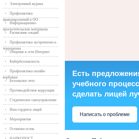
Электронный журнал
Профилактика
правонарушений в ОО
Информационно-
просветительские материалы
Расписание секций
Профилактика экстремизма и
терроризма
Общение в сети Интернет
Кибербезопасность
Профилактика онлайн-
Есть предложени
вербовки
Безопасное лето
учебного процесса
Противодействие коррупции
сделать лицей л
Студенческое самоуправление
Ими гордится лицей
Написать о проблеме
Мероприятия
Останови огонь
НАРКОПОСТ