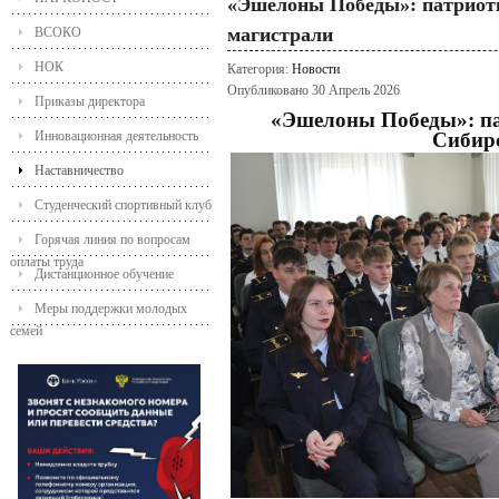
«Эшелоны Победы»: патриоти
магистрали
ВСОКО
НОК
Категория:
Новости
Опубликовано 30 Апрель 2026
Приказы директора
«Эшелоны Победы»: па
Инновационная деятельность
Сибир
Наставничество
Студенческий спортивный клуб
Горячая линия по вопросам
оплаты труда
Дистанционное обучение
Меры поддержки молодых
семей