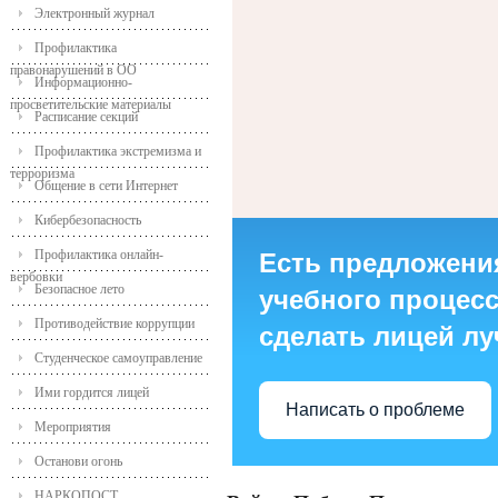
Электронный журнал
Профилактика
правонарушений в ОО
Информационно-
просветительские материалы
Расписание секций
Профилактика экстремизма и
терроризма
Общение в сети Интернет
Кибербезопасность
Профилактика онлайн-
Есть предложени
вербовки
Безопасное лето
учебного процесса
Противодействие коррупции
сделать лицей л
Студенческое самоуправление
Ими гордится лицей
Написать о проблеме
Мероприятия
Останови огонь
НАРКОПОСТ