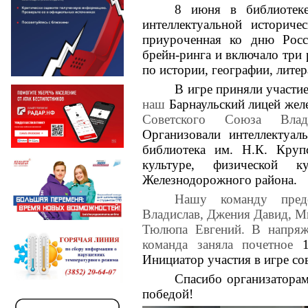
8 июня в библиотек
интеллектуальной историче
приуроченная ко дню Росс
брейн-ринга и включало три 
по истории, географии, литер
В игре приняли участи
наш
Барнаульский лицей же
Советского Союза Влад
Организовали интеллектуал
библиотека им. Н.К. Круп
культуре, физической к
Железнодорожного района.
Нашу команду пред
Владислав, Джения Давид, М
Тюлюпа Евгений. В напряж
команда заняла почетное
Инициатор участия в игре со
Спасибо организаторам
победой!