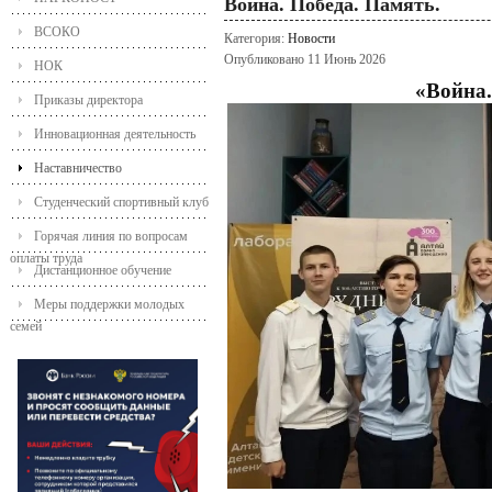
Война. Победа. Память.
ВСОКО
Категория:
Новости
Опубликовано 11 Июнь 2026
НОК
«Война.
Приказы директора
Инновационная деятельность
Наставничество
Студенческий спортивный клуб
Горячая линия по вопросам
оплаты труда
Дистанционное обучение
Меры поддержки молодых
семей