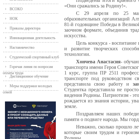
Подведены итоги краевого 
«Они сражались за Родину!».
ВСОКО
С 29 апреля по 25 мая
образовательных организаций Алт
НОК
81-й годовщине Победы в Великой
Приказы директора
заочном формате, объединив тр
искусства.
Инновационная деятельность
Цель конкурса - воспитание
Наставничество
и развитие творческих способ
технологии.
Студенческий спортивный клуб
Хончева Анастасия
- обуча
Горячая линия по вопросам
транспорта имени Героя Советско
1 курс, группа ПР 2511 профес
оплаты труда
Дистанционное обучение
транспорте под руководством с
представила свою работу и
за
Меры поддержки молодых
Студентка представила не просто
семей
видения Родины. Патриотизм - это 
рождается из знания истории, ув
земле.
Поздравляем наших победи
памяти о подвиге народа. Мы гор
Неважно, сколько прошло лет
которые своим трудом и героизм
Родины.