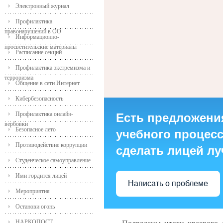
Электронный журнал
Профилактика
правонарушений в ОО
Информационно-
просветительские материалы
Расписание секций
Профилактика экстремизма и
терроризма
Общение в сети Интернет
Кибербезопасность
Профилактика онлайн-
Есть предложени
вербовки
Безопасное лето
учебного процесса
Противодействие коррупции
сделать лицей л
Студенческое самоуправление
Ими гордится лицей
Написать о проблеме
Мероприятия
Останови огонь
НАРКОПОСТ