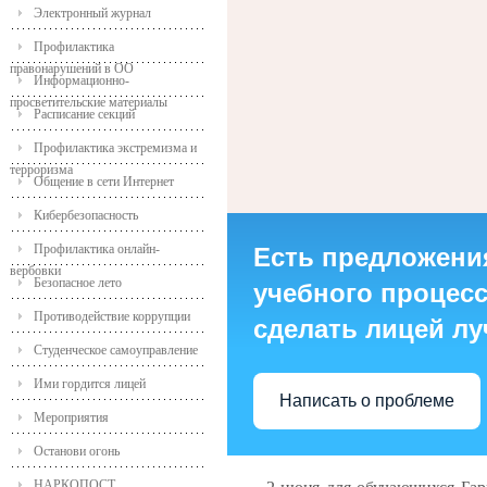
Электронный журнал
Профилактика
правонарушений в ОО
Информационно-
просветительские материалы
Расписание секций
Профилактика экстремизма и
терроризма
Общение в сети Интернет
Кибербезопасность
Профилактика онлайн-
Есть предложени
вербовки
Безопасное лето
учебного процесса
Противодействие коррупции
сделать лицей л
Студенческое самоуправление
Ими гордится лицей
Написать о проблеме
Мероприятия
Останови огонь
НАРКОПОСТ