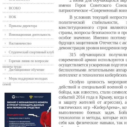
2 июня для обучающихся Бар
имени Героя Советского Союза
ВСОКО
патриотическое «Современный воин
В условиях текущей непросто
НОК
политической стабильности,
Приказы директора
конституционного строя являют
страны, вопросы безопасности и п
Инновационная деятельность
особое значение. Именно поэтому
будущих защитников Отечества с а
Наставничество
демонстрация уровня внедрения пер
Студенческий спортивный клуб
315 обучающихся получили
современной армии используются 
Горячая линия по вопросам
осуществляется ускоренная подготов
оплаты труда
беспилотными летательными аппар
Дистанционное обучение
интеллект и технологии кибербезоп
Меры поддержки молодых
Особую ценность мероприя
семей
действий и специальной военной 
бойцы, как известно, стали символ
событий 2014 года в Крыму, когда
и защиту жителей от агрессии), 
тактических игр «КиберАрена», к
выполнению боевых задач. Бой
технологии и методы, которые исп
себя как физические навыки, так и