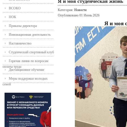
Я и моя студенческая жизнь
ВСОКО
Категория:
Новости
Опубликовано 01 Июнь 2026
НОК
Я и моя 
Приказы директора
Инновационная деятельность
Наставничество
Студенческий спортивный клуб
Горячая линия по вопросам
оплаты труда
Дистанционное обучение
Меры поддержки молодых
семей