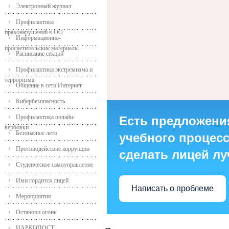
Электронный журнал
Профилактика
правонарушений в ОО
Информационно-
просветительские материалы
Расписание секций
Профилактика экстремизма и
терроризма
Общение в сети Интернет
Кибербезопасность
Профилактика онлайн-
Есть предложени
вербовки
Безопасное лето
учебного процесса
Противодействие коррупции
сделать лицей л
Студенческое самоуправление
Ими гордится лицей
Написать о проблеме
Мероприятия
Останови огонь
НАРКОПОСТ