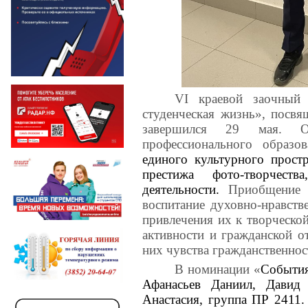
VI
краевой заочный 
студенческая жизнь», посв
завершился 29 мая. Ор
профессионального образов
единого культурного прост
престижа фото-творчест
деятельности.
Приобщение с
воспитание духовно-нравств
привлечения их к творческо
активности и гражданской от
них чувства гражданственнос
В номинации «
События
Афанасьев Даниил, Дави
Анастасия, группа ПР 2411.