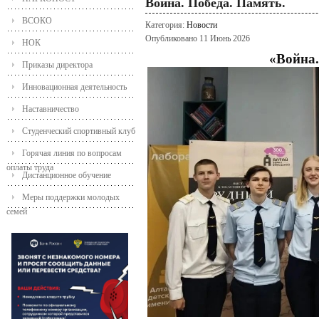
Война. Победа. Память.
ВСОКО
Категория:
Новости
Опубликовано 11 Июнь 2026
НОК
«Война.
Приказы директора
Инновационная деятельность
Наставничество
Студенческий спортивный клуб
Горячая линия по вопросам
оплаты труда
Дистанционное обучение
Меры поддержки молодых
семей