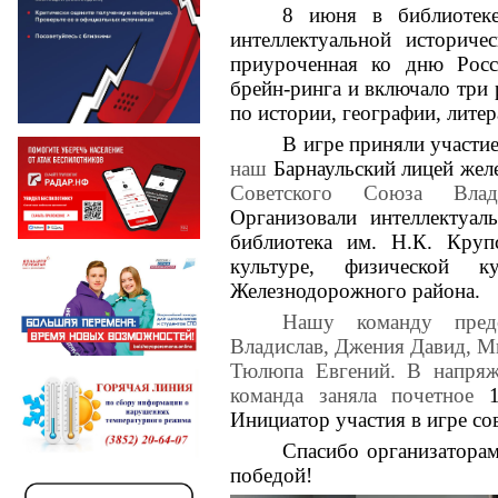
8 июня в библиотек
интеллектуальной историче
приуроченная ко дню Росс
брейн-ринга и включало три 
по истории, географии, литер
В игре приняли участи
наш
Барнаульский лицей же
Советского Союза Влад
Организовали интеллектуал
библиотека им. Н.К. Круп
культуре, физической к
Железнодорожного района.
Нашу команду пред
Владислав, Джения Давид, М
Тюлюпа Евгений. В напряж
команда заняла почетное
Инициатор участия в игре со
Спасибо организаторам
победой!