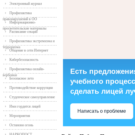
Электронный журнал
Профилактика
правонарушений в ОО
Информационно-
просветительские материалы
Расписание секций
Профилактика экстремизма и
терроризма
Общение в сети Интернет
Кибербезопасность
Профилактика онлайн-
Есть предложени
вербовки
Безопасное лето
учебного процесса
Противодействие коррупции
сделать лицей л
Студенческое самоуправление
Ими гордится лицей
Написать о проблеме
Мероприятия
Останови огонь
НАРКОПОСТ