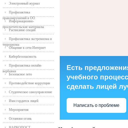
Электронный журнал
Профилактика
правонарушений в ОО
Информационно-
просветительские материалы
Расписание секций
Профилактика экстремизма и
терроризма
Общение в сети Интернет
Кибербезопасность
Профилактика онлайн-
Есть предложени
вербовки
Безопасное лето
учебного процесса
Противодействие коррупции
сделать лицей л
Студенческое самоуправление
Ими гордится лицей
Написать о проблеме
Мероприятия
Останови огонь
НАРКОПОСТ