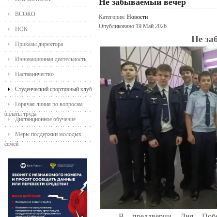
Не забываемый вечер
ВСОКО
Категория:
Новости
Опубликовано 19 Май 2026
НОК
Не за
Приказы директора
Инновационная деятельность
Наставничество
Студенческий спортивный клуб
Горячая линия по вопросам
оплаты труда
Дистанционное обучение
Меры поддержки молодых
семей
В преддверии Дня По