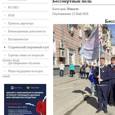
Бессмертный полк
ВСОКО
Категория:
Новости
Опубликовано 12 Май 2026
НОК
Бес
Приказы директора
Инновационная деятельность
Наставничество
Студенческий спортивный клуб
Горячая линия по вопросам
оплаты труда
Дистанционное обучение
Меры поддержки молодых
семей