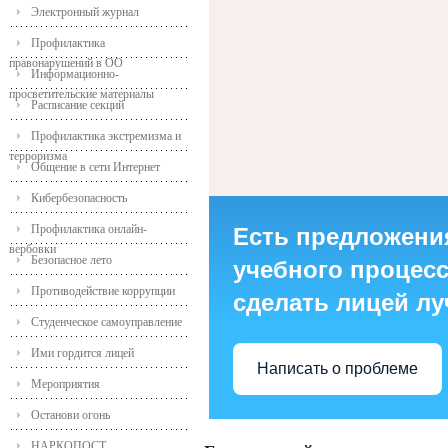
Электронный журнал
Профилактика
правонарушений в ОО
Информационно-
просветительские материалы
Расписание секций
Профилактика экстремизма и
терроризма
Общение в сети Интернет
Кибербезопасность
Профилактика онлайн-
Есть предложени
вербовки
Безопасное лето
учебного процесса
Противодействие коррупции
сделать лицей л
Студенческое самоуправление
Ими гордится лицей
Написать о проблеме
Мероприятия
Останови огонь
НАРКОПОСТ