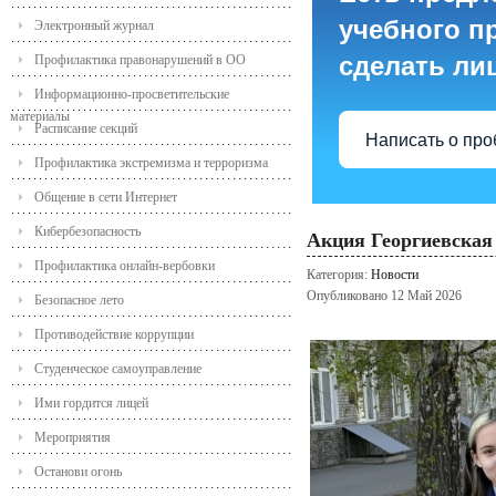
учебного пр
Электронный журнал
сделать ли
Профилактика правонарушений в ОО
Информационно-просветительские
материалы
Расписание секций
Написать о пр
Профилактика экстремизма и терроризма
Общение в сети Интернет
Кибербезопасность
Акция Георгиевская 
Профилактика онлайн-вербовки
Категория:
Новости
Опубликовано 12 Май 2026
Безопасное лето
Противодействие коррупции
Студенческое самоуправление
Ими гордится лицей
Мероприятия
Останови огонь