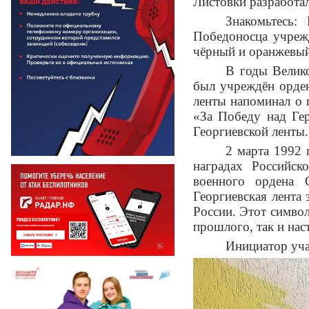
Листовки разработа
Знакомьтесь:
Победоносца учрежд
чёрный и оранжевый
В годы Велик
был учреждён орден
ленты напоминал о 
«За Победу над Гер
Георгиевской ленты.
2 марта 1992
наградах Российск
военного ордена 
Георгиевская лента
России. Этот символ
прошлого, так и нас
Инициатор уча