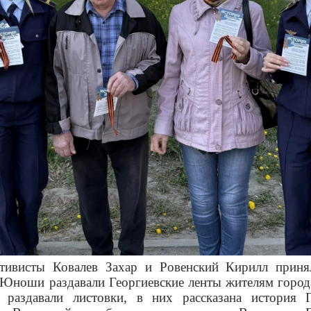
тивисты Ковалев Захар и Ровенский Кирилл приня
. Юноши раздавали Георгиевские ленты жителям города
 раздавали листовки, в них рассказана история Г