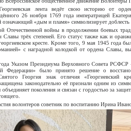
ло Всероссийское общественное движение Волонтеры 
 Георгиевская лента ведёт свою историю от орде
ённого 26 ноября 1769 года императрицей Екатери
 означающий «дым и пламя» символизирует доблесть 
ой Отечественной войны в продолжении боевых трад
 Славы трёх степеней. Его статус также как и оранже
георгиевском кресте. Кроме того, 9 мая 1945 года бы
манией» с наградной колодкой от ордена Славы, в
 года Указом Президиума Верховного Совета РСФСР 
ой Федерации» было принято решение о восстано
Святого Георгия знак отличия «Георгиевский кр
 защищена законодательно её признали одним из симв
 объединяет поколения и связан с гордостью за защит
тоящего.
стия волонтеров советник по воспитанию Ирина Ивано