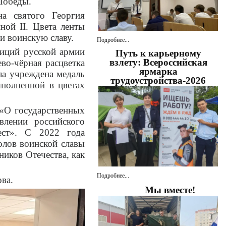
Победы.
на святого Георгия
ной II. Цвета ленты
и воинскую славу.
Подробнее...
иций русской армии
Путь к карьерному
взлету: Всероссийская
во-чёрная расцветка
ярмарка
ла учреждена медаль
трудоустройства-2026
ыполненной в цветах
«О государственных
влении российского
ест». С 2022 года
олов воинской славы
ников Отечества, как
Подробнее...
ва.
Мы вместе!