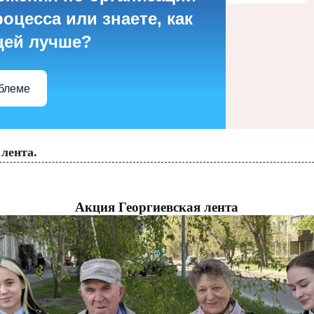
оцесса или знаете, как
цей лучше?
облеме
лента.
Акция Георгиевская лента