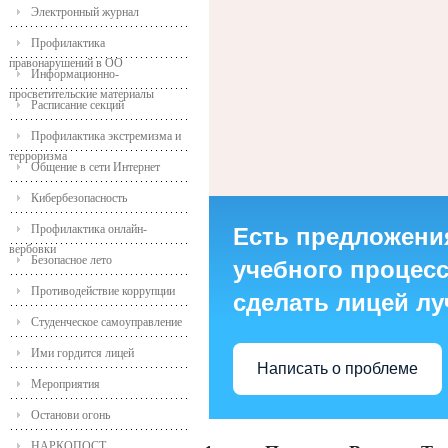
Электронный журнал
Профилактика
правонарушений в ОО
Информационно-
просветительские материалы
Расписание секций
Профилактика экстремизма и
терроризма
Общение в сети Интернет
Кибербезопасность
Профилактика онлайн-
Есть предложени
вербовки
Безопасное лето
учебного процесса
Противодействие коррупции
сделать лицей л
Студенческое самоуправление
Ими гордится лицей
Написать о проблеме
Мероприятия
Останови огонь
НАРКОПОСТ