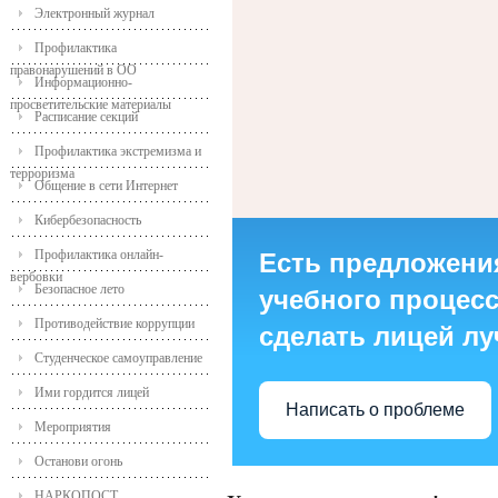
Электронный журнал
Профилактика
правонарушений в ОО
Информационно-
просветительские материалы
Расписание секций
Профилактика экстремизма и
терроризма
Общение в сети Интернет
Кибербезопасность
Профилактика онлайн-
Есть предложени
вербовки
Безопасное лето
учебного процесса
Противодействие коррупции
сделать лицей л
Студенческое самоуправление
Ими гордится лицей
Написать о проблеме
Мероприятия
Останови огонь
НАРКОПОСТ