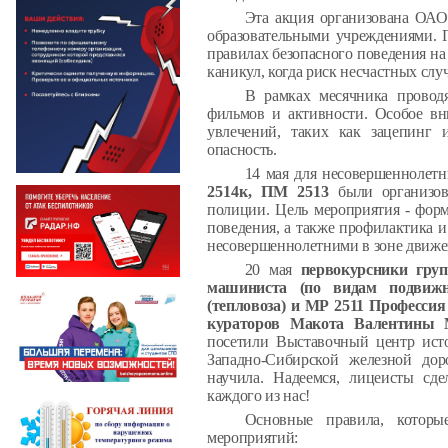
Эта акция организована ОАО
образовательными учреждениями. Г
правилах безопасного поведения на
каникул, когда риск несчастных случ
В рамках месячника проводя
фильмов и активности. Особое вн
увлечений, таких как зацепинг 
опасность.
14 мая для несовершеннолет
2514к, ПМ 2513
были организов
полиции.
Цель мероприятия - фор
поведения, а также профилактика 
несовершеннолетними в зоне движе
20 мая
первокурсники гру
машиниста (по видам подвижно
(тепловоза) и МР 2511 Профессия
кураторов Макота Валентины
посетили Выставочный центр исто
Западно-Сибирской железной дор
научила.
Надеемся, лицеисты сде
каждого из нас!
Основные правила, которы
мероприятий: