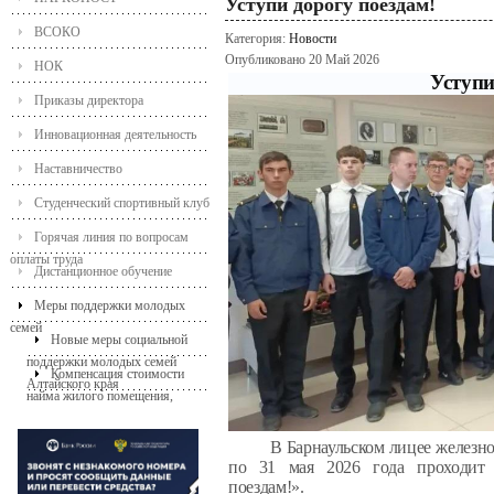
Уступи дорогу поездам!
ВСОКО
Категория:
Новости
Опубликовано 20 Май 2026
НОК
Уступи
Приказы директора
Инновационная деятельность
Наставничество
Студенческий спортивный клуб
Горячая линия по вопросам
оплаты труда
Дистанционное обучение
Меры поддержки молодых
семей
Новые меры социальной
поддержки молодых семей
Компенсация стоимости
Алтайского края
найма жилого помещения,
молодой семье с детьми
В Барнаульском лицее железно
по 31 мая 2026 года проходит 
поездам!».