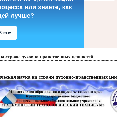
оцесса или знаете, как
цей лучше?
облеме
на страже духовно-нравственных ценностей
ческая наука на страже духовно-нравственных це