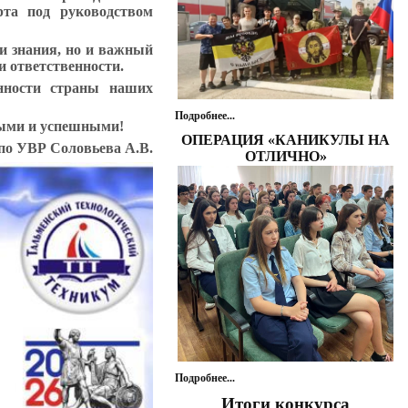
орта
под руководством
и знания, но и важный
и ответственности.
енности страны наших
Подробнее...
мыми и успешными!
ОПЕРАЦИЯ «КАНИКУЛЫ НА
 по УВР Соловьева А.В.
ОТЛИЧНО»
Подробнее...
Итоги конкурса