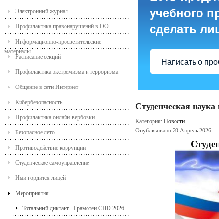
учебного пр
Электронный журнал
сделать ли
Профилактика правонарушений в ОО
Информационно-просветительские
материалы
Расписание секций
Написать о пр
Профилактика экстремизма и терроризма
Общение в сети Интернет
Кибербезопасность
Студенческая наука 
Профилактика онлайн-вербовки
Категория:
Новости
Опубликовано 29 Апрель 2026
Безопасное лето
Студен
Противодействие коррупции
Студенческое самоуправление
Ими гордится лицей
Мероприятия
Тотальный диктант - Грамотеи СПО 2026