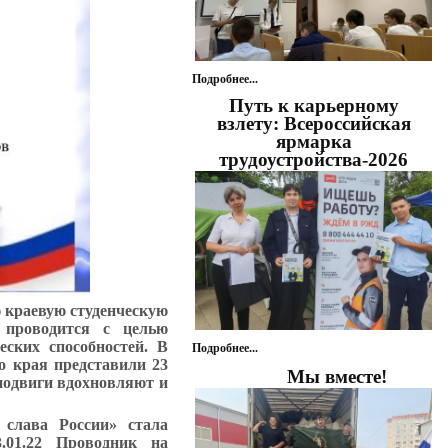
Подробнее...
Путь к карьерному
взлету: Всероссийская
ярмарка
трудоустройства-2026
ю краевую студенческую
 проводится с целью
еских способностей. В
Подробнее...
о края представили 23
Мы вместе!
подвиги вдохновляют и
слава России» стала
.01.22 Проводник на