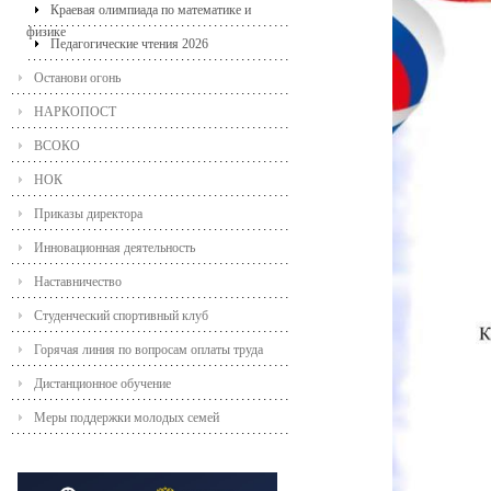
Краевая олимпиада по математике и
физике
Педагогические чтения 2026
Останови огонь
НАРКОПОСТ
ВСОКО
НОК
Приказы директора
Инновационная деятельность
Наставничество
Студенческий спортивный клуб
Горячая линия по вопросам оплаты труда
Дистанционное обучение
Меры поддержки молодых семей