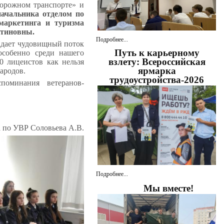
орожном транспорте» и
начальника отделом по
маркетинга и туризма
нтиновны.
Подробнее...
адает чудовищный поток
Путь к карьерному
особенно среди нашего
взлету: Всероссийская
0 лицеистов как нельзя
ярмарка
народов.
трудоустройства-2026
оминания ветеранов-
а по УВР Соловьева А.В.
Подробнее...
Мы вместе!