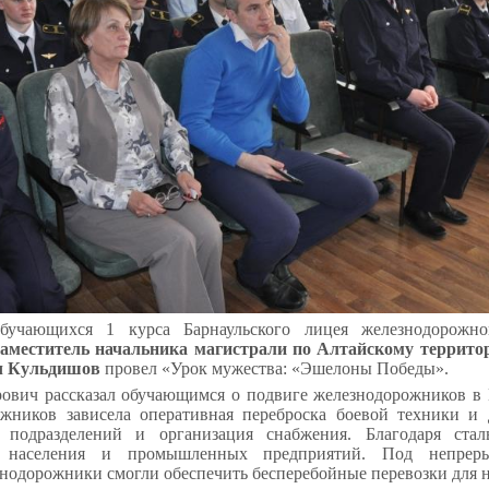
бучающихся 1 курса Барнаульского лицея железнодорожно
заместитель начальника магистрали по Алтайскому террит
ч Кульдишов
провел «Урок мужества: «Эшелоны Победы».
ович рассказал обучающимся о подвиге железнодорожников в
жников зависела оперативная переброска боевой техники и 
 подразделений и организация снабжения. Благодаря ста
ия населения и промышленных предприятий. Под непрер
нодорожники смогли обеспечить бесперебойные перевозки для н