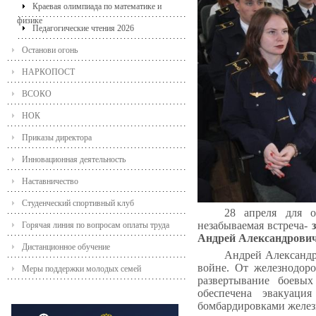
Краевая олимпиада по математике и
физике
Педагогические чтения 2026
Останови огонь
НАРКОПОСТ
ВСОКО
НОК
Приказы директора
Инновационная деятельность
Наставничество
Студенческий спортивный клуб
28 апреля
для о
незабываемая встреча-
Горячая линия по вопросам оплаты труда
Андрей Александрови
Дистанционное обучение
Андрей Александр
войне. От железнодоро
Меры поддержки молодых семей
развертывание боевых
обеспечена эвакуац
бомбардировками желез