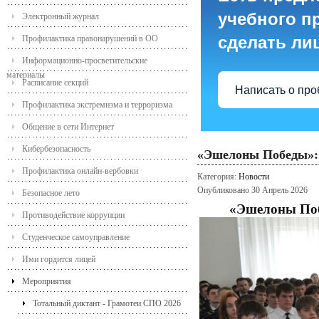
учебного пр
Электронный журнал
сделать ли
Профилактика правонарушений в ОО
Информационно-просветительские
материалы
Расписание секций
Написать о пр
Профилактика экстремизма и терроризма
Общение в сети Интернет
Кибербезопасность
«Эшелоны Победы»: 
Профилактика онлайн-вербовки
Категория:
Новости
Опубликовано 30 Апрель 2026
Безопасное лето
«Эшелоны Поб
Противодействие коррупции
Студенческое самоуправление
Ими гордится лицей
Мероприятия
Тотальный диктант - Грамотеи СПО 2026