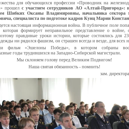
ужества для обучающихся профессии «Проводник на железнод
а» прошел
с участием сотрудников АО «Алтай-Пригород»: 
ом Шибких Оксаны Владимировны, начальника сектора 
вича, специалиста по подготоке кадров Кунц Марии Конста
едется настоящая информационная война. В публичное поле поп
 которая формирует неправильное представление о войне, 
оэтому правдивые уроки истории, которые состоялись для 23
дежды ни рядился фашизм, он страшен всегда и везде, для всех 
ели фильм «Эшелоны Победы», в котором собраны восп
азные годы трудившихся на Западно-Сибирской магистрали.
Мы склоняем голову перед Великим Подвигом!
Наша святая обязанность - помнить!
зам. директор