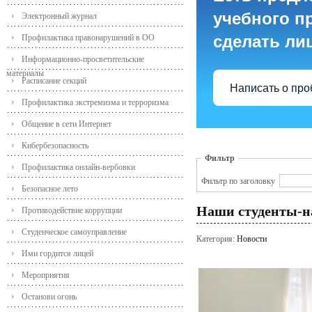
учебного пр
Электронный журнал
сделать ли
Профилактика правонарушений в ОО
Информационно-просветительские
материалы
Расписание секций
Написать о пр
Профилактика экстремизма и терроризма
Общение в сети Интернет
Кибербезопасность
Фильтр
Профилактика онлайн-вербовки
Фильтр по заголовку
Безопасное лето
Наши студенты-н
Противодействие коррупции
Студенческое самоуправление
Категория:
Новости
Ими гордится лицей
Мероприятия
Останови огонь