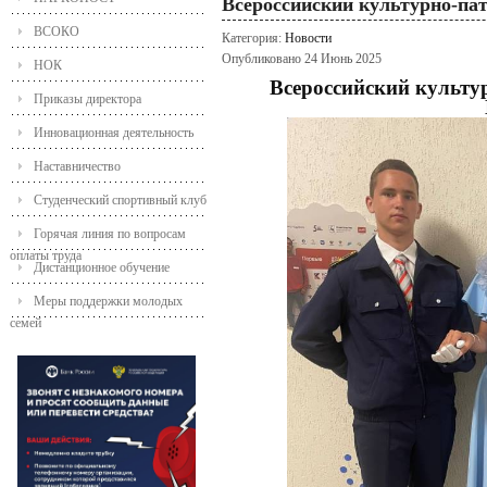
Всероссийский культурно-п
ВСОКО
Категория:
Новости
Опубликовано 24 Июнь 2025
НОК
Всероссийский культу
Приказы директора
Инновационная деятельность
Наставничество
Студенческий спортивный клуб
Горячая линия по вопросам
оплаты труда
Дистанционное обучение
Меры поддержки молодых
семей