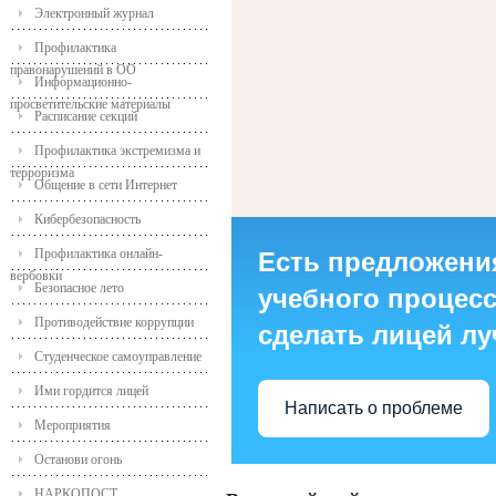
Электронный журнал
Профилактика
правонарушений в ОО
Информационно-
просветительские материалы
Расписание секций
Профилактика экстремизма и
терроризма
Общение в сети Интернет
Кибербезопасность
Профилактика онлайн-
Есть предложени
вербовки
Безопасное лето
учебного процесса
Противодействие коррупции
сделать лицей л
Студенческое самоуправление
Ими гордится лицей
Написать о проблеме
Мероприятия
Останови огонь
НАРКОПОСТ