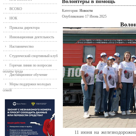
Волонтеры в помощь
ВСОКО
Категория:
Новости
Опубликовано 17 Июнь 2025
НОК
Воло
Приказы директора
Инновационная деятельность
Наставничество
Студенческий спортивный клуб
Горячая линия по вопросам
оплаты труда
Дистанционное обучение
Меры поддержки молодых
семей
11 июня на железнодорожном