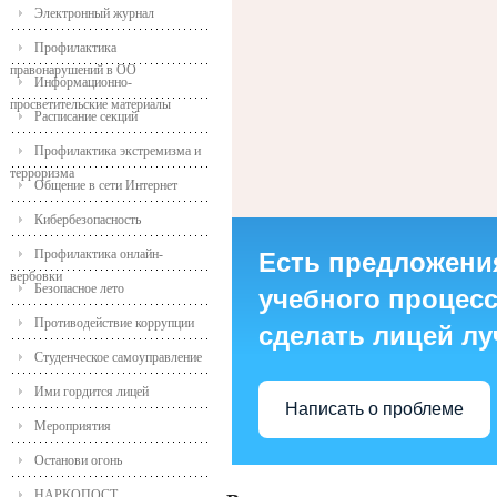
Электронный журнал
Профилактика
правонарушений в ОО
Информационно-
просветительские материалы
Расписание секций
Профилактика экстремизма и
терроризма
Общение в сети Интернет
Кибербезопасность
Профилактика онлайн-
Есть предложени
вербовки
Безопасное лето
учебного процесса
Противодействие коррупции
сделать лицей л
Студенческое самоуправление
Ими гордится лицей
Написать о проблеме
Мероприятия
Останови огонь
НАРКОПОСТ