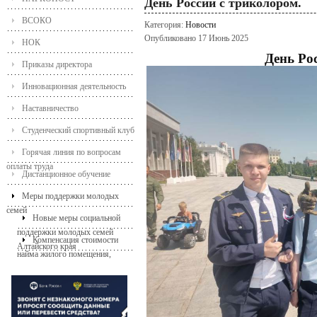
День России с триколором.
ВСОКО
Категория:
Новости
Опубликовано 17 Июнь 2025
НОК
День Ро
Приказы директора
Инновационная деятельность
Наставничество
Студенческий спортивный клуб
Горячая линия по вопросам
оплаты труда
Дистанционное обучение
Меры поддержки молодых
семей
Новые меры социальной
поддержки молодых семей
Компенсация стоимости
Алтайского края
найма жилого помещения,
молодой семье с детьми