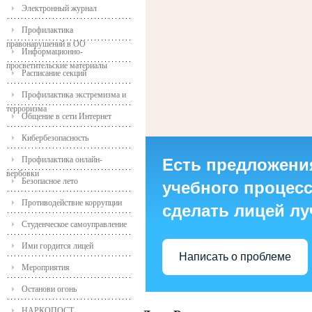
Электронный журнал
Профилактика
правонарушений в ОО
Информационно-
просветительские материалы
Расписание секций
Профилактика экстремизма и
терроризма
Общение в сети Интернет
Кибербезопасность
Профилактика онлайн-
Есть предложени
вербовки
Безопасное лето
учебного процесса
Противодействие коррупции
сделать лицей л
Студенческое самоуправление
Ими гордится лицей
Написать о проблеме
Мероприятия
Останови огонь
НАРКОПОСТ