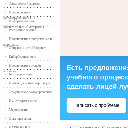
Электронный журнал
Профилактика
правонарушений в ОО
Информационно-
просветительские материалы
Расписание секций
Профилактика экстремизма и
терроризма
Общение в сети Интернет
Кибербезопасность
Профилактика онлайн-
Есть предложени
вербовки
Безопасное лето
учебного процесса
Противодействие коррупции
сделать лицей л
Студенческое самоуправление
Ими гордится лицей
Написать о проблеме
Мероприятия
Останови огонь
НАРКОПОСТ