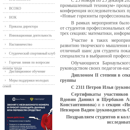
С 25 ноября по 25 декабря 2
промышленный техникум» проходил
ВСОКО
конференция исследовательских п
«Новые горизонты профессиональн
НОК
В рамках мероприятия было 
Приказы директора
от студентов профессиональных о
трех секциях: математики, инфор
Инновационная деятельность
Участие в таких меропри
Наставничество
развитию творческого мышления и
отличный шанс для студента пока
Студенческий спортивный клуб
специалиста в выбранной професс
Горячая линия по вопросам
Обучающиеся Барнаульског
руководством своих педагогов-на
оплаты труда
Дистанционное обучение
Дипломом
II
степени в се
группы
Меры поддержки молодых
семей
С 2311 Петров Илья
(
руков
Сертификаты участников
Вдовин Даниил и Щербаков 
Константиновна
) и в
секции «И
Невзоров Вадим
(
руководитель 
Поздравляем студентов и колл
исследоват