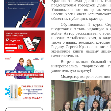
Краснов занимал должность гл
председателем городской думы
Уполномоченного по правам челов
России, член Совета Барнаульског
общества, публицист, краевед.
Обучающимся 1 курса Сер
пьедесталах Алтая» изданную к
войне. Автор рассказывает о воен
и селах Алтайского края, в вид
также о наших земляках, которые
Родину. Сергей Краснов написал 1
экземпляра книги нашему лице
самостоятельно.
Встреча вызвала большой о
интересовались творческими 
удивительную встречу!
Модератор встречи советник