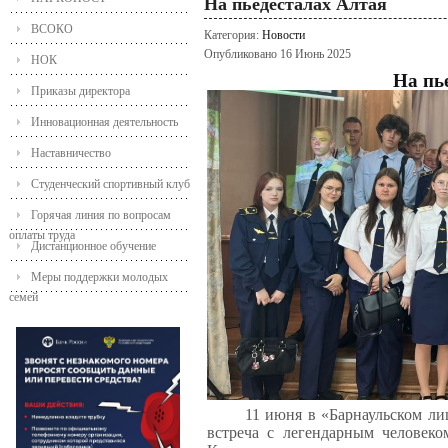
На пьедесталах Алтая
ВСОКО
Категория:
Новости
Опубликовано 16 Июнь 2025
НОК
На пь
Приказы директора
Инновационная деятельность
Наставничество
Студенческий спортивный клуб
Горячая линия по вопросам
оплаты труда
Дистанционное обучение
Меры поддержки молодых
семей
11 июня в «Барнаульском ли
встреча с легендарным человек