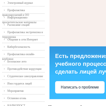
Электронный журнал
Профилактика
правонарушений в ОО
Информационно-
просветительские материалы
Расписание секций
Профилактика экстремизма и
терроризма
Общение в сети Интернет
Кибербезопасность
Профилактика онлайн-
Есть предложени
вербовки
Безопасное лето
учебного процесса
Противодействие коррупции
сделать лицей л
Студенческое самоуправление
Ими гордится лицей
Написать о проблеме
Мероприятия
Останови огонь
НАРКОПОСТ