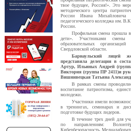
твое будущее, Россия!». Это мер
методического центра патриоти
России Ивана Михайловича Ив
педагогического колледжа им. В.
России.
Профильная смена прошла в
дети». Участниками смены 
образовательных организаци
Свердловской области.
Барнаульский лицей же
представила делегация в соста
Артур, Ильиных Андрей (груп
Виктория (группа ПР 2411)и ру
Вишнивецкая Татьяна Александ
В рамках смены проводилис
воспитание патриотизма, единс
молодежи.
Участники имели возможност
в тренингах, семинарах и дис
подготовке будущих лидеров.
В течение трех дней для уч
по направлениям: Волонтё
Кибербезопасность, Медиалаборато