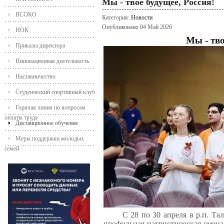
Мы - твое будущее, Россия!
ВСОКО
Категория:
Новости
Опубликовано 04 Май 2026
НОК
Мы - тво
Приказы директора
Инновационная деятельность
Наставничество
Студенческий спортивный клуб
Горячая линия по вопросам
оплаты труда
Дистанционное обучение
Меры поддержки молодых
семей
С 28 по 30 апреля в р.п. Т
профильная патриотическая смена