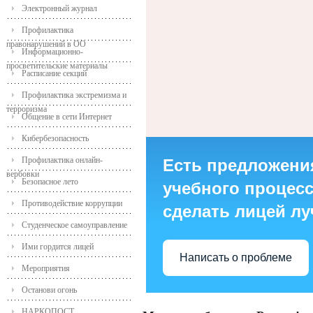
Электронный журнал
Профилактика
правонарушений в ОО
Информационно-
просветительские материалы
Расписание секций
Профилактика экстремизма и
терроризма
Общение в сети Интернет
Кибербезопасность
Профилактика онлайн-
Есть предложени
вербовки
Безопасное лето
учебного процесса
Противодействие коррупции
сделать лицей л
Студенческое самоуправление
Ими гордится лицей
Написать о проблеме
Мероприятия
Останови огонь
НАРКОПОСТ