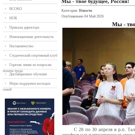
Мы - твое будущее, Россия!
ВСОКО
Категория:
Новости
Опубликовано 04 Май 2026
НОК
Мы - тво
Приказы директора
Инновационная деятельность
Наставничество
Студенческий спортивный клуб
Горячая линия по вопросам
оплаты труда
Дистанционное обучение
Меры поддержки молодых
семей
С 28 по 30 апреля в р.п. Т
профильная патриотическая смена