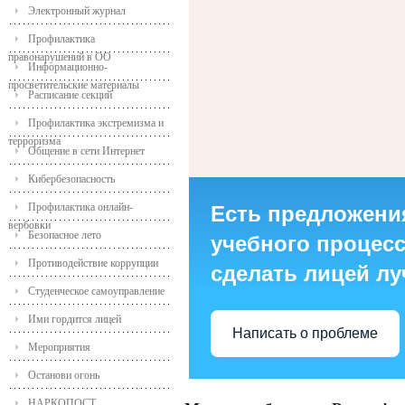
Электронный журнал
Профилактика
правонарушений в ОО
Информационно-
просветительские материалы
Расписание секций
Профилактика экстремизма и
терроризма
Общение в сети Интернет
Кибербезопасность
Профилактика онлайн-
Есть предложени
вербовки
Безопасное лето
учебного процесса
Противодействие коррупции
сделать лицей л
Студенческое самоуправление
Ими гордится лицей
Написать о проблеме
Мероприятия
Останови огонь
НАРКОПОСТ