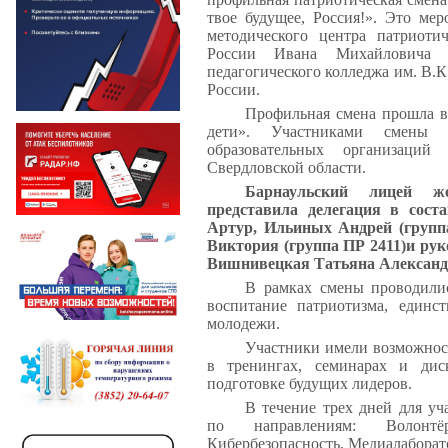
твое будущее, Россия!». Это мер
методического центра патриоти
России Ивана Михайловича Ив
педагогического колледжа им. В.
России.
Профильная смена прошла в
дети». Участниками смены 
образовательных организаци
Свердловской области.
Барнаульский лицей же
представила делегация в соста
Артур, Ильиных Андрей (груп
Виктория (группа ПР 2411)и ру
Вишнивецкая Татьяна Александ
В рамках смены проводилис
воспитание патриотизма, единс
молодежи.
Участники имели возможност
в тренингах, семинарах и дис
подготовке будущих лидеров.
В течение трех дней для уч
по направлениям: Волонтё
Кибербезопасность, Медиалаборато