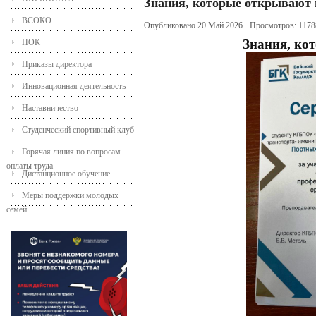
Знания, которые открывают
ВСОКО
Опубликовано 20 Май 2026
Просмотров: 1178
Знания, ко
НОК
Приказы директора
Инновационная деятельность
Наставничество
Студенческий спортивный клуб
Горячая линия по вопросам
оплаты труда
Дистанционное обучение
Меры поддержки молодых
семей