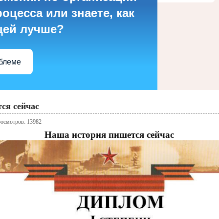
оцесса или знаете, как
цей лучше?
облеме
ся сейчас
осмотров: 13982
Наша история пишется сейчас