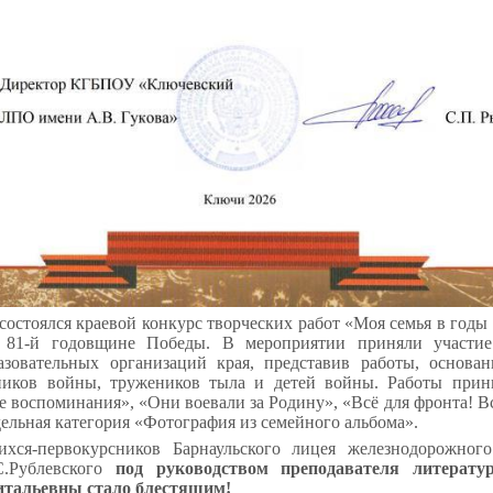
состоялся краевой конкурс творческих работ «Моя семья в год
 81-й годовщине Победы. В мероприятии приняли участи
азовательных организаций края, представив работы, основа
тников войны, тружеников тыла и детей войны. Работы прин
воспоминания», «Они воевали за Родину», «Всё для фронта! В
ельная категория «Фотография из семейного альбома».
хся-первокурсников Барнаульского лицея железнодорожного
С.Рублевского
под руководством преподавателя литерат
итальевны стало блестящим!