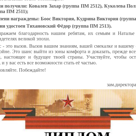
и получили: Ковалев Захар (группа ПМ 2512),
Куколева Поли
па ПМ 2511);
пени награждены: Боос Виктория,
Кудрина Виктория (группа
ни удостоен Тихановский Фёдор (группа ПМ 2513).
ражаем благодарность нашим ребятам, их семьям и Наталье 
идетелях великой эпохи.
 - это вызов. Вызов вашим знаниям, вашей смекалке и вашему
войне. Это шанс выйти из зоны комфорта и доказать, прежде всег
, настоящее и будущее твоей страны.
Участвуйте, чтобы ос
 и у вас есть все возможности стать её частью.
овляйте. Побеждайте!
зам.директор