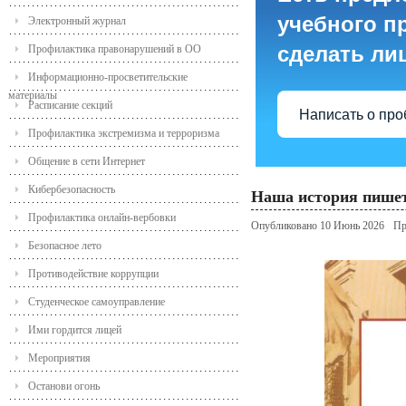
учебного пр
Электронный журнал
сделать ли
Профилактика правонарушений в ОО
Информационно-просветительские
материалы
Расписание секций
Написать о пр
Профилактика экстремизма и терроризма
Общение в сети Интернет
Кибербезопасность
Наша история пишет
Профилактика онлайн-вербовки
Опубликовано 10 Июнь 2026
Пр
Безопасное лето
Противодействие коррупции
Студенческое самоуправление
Ими гордится лицей
Мероприятия
Останови огонь