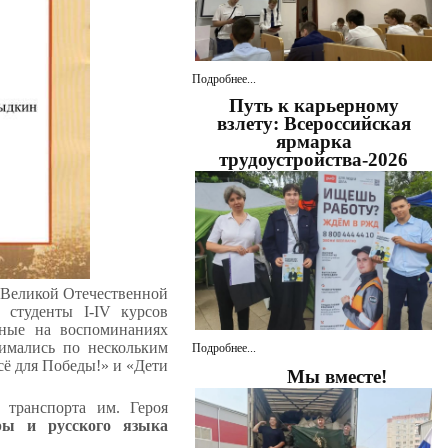
Подробнее...
Путь к карьерному
взлету: Всероссийская
ярмарка
трудоустройства-2026
ы Великой Отечественной
е студенты
I
-
IV
курсов
нные на воспоминаниях
имались по нескольким
Подробнее...
сё для Победы!» и «Дети
Мы вместе!
 транспорта им. Героя
уры и русского языка