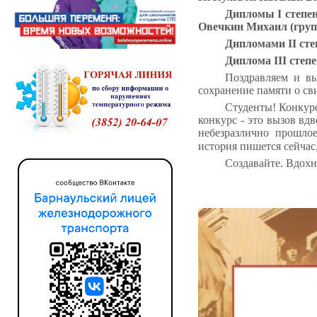
Дипломы I степен
Овечкин Михаил (груп
Дипломами I
I
сте
Диплома I
II
степе
Поздравляем и вы
сохранение памяти о св
Студенты! Конкурс
конкурс - это вызов вд
небезразлично прошлое
история пишется сейчас,
Создавайте. Вдохн