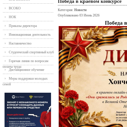
Победа в краевом конкурсе
ВСОКО
Категория:
Новости
Опубликовано 03 Июнь 2026
НОК
Победа в
Приказы директора
Инновационная деятельность
Наставничество
Студенческий спортивный клуб
Горячая линия по вопросам
оплаты труда
Дистанционное обучение
Меры поддержки молодых
семей