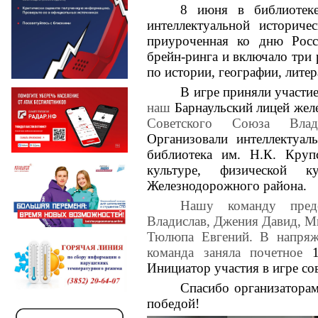
8 июня в библиотек
интеллектуальной историче
приуроченная ко дню Росс
брейн-ринга и включало три 
по истории, географии, литер
В игре приняли участи
наш
Барнаульский лицей же
Советского Союза Влад
Организовали интеллектуал
библиотека им. Н.К. Круп
культуре, физической к
Железнодорожного района.
Нашу команду пред
Владислав, Джения Давид, М
Тюлюпа Евгений. В напряж
команда заняла почетное
Инициатор участия в игре со
Спасибо организаторам
победой!