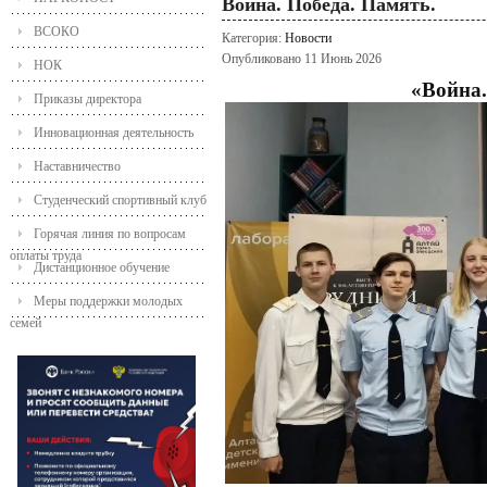
Война. Победа. Память.
ВСОКО
Категория:
Новости
Опубликовано 11 Июнь 2026
НОК
«Война.
Приказы директора
Инновационная деятельность
Наставничество
Студенческий спортивный клуб
Горячая линия по вопросам
оплаты труда
Дистанционное обучение
Меры поддержки молодых
семей