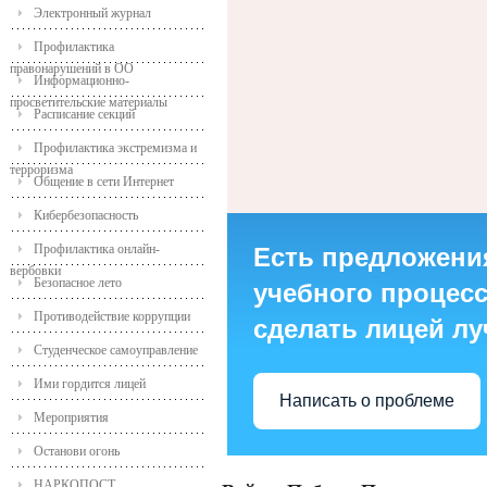
Электронный журнал
Профилактика
правонарушений в ОО
Информационно-
просветительские материалы
Расписание секций
Профилактика экстремизма и
терроризма
Общение в сети Интернет
Кибербезопасность
Профилактика онлайн-
Есть предложени
вербовки
Безопасное лето
учебного процесса
Противодействие коррупции
сделать лицей л
Студенческое самоуправление
Ими гордится лицей
Написать о проблеме
Мероприятия
Останови огонь
НАРКОПОСТ