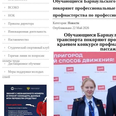
Обучающиеся Барнаульского 
покоряют профессиональные 
ВСОКО
профмастерства по професси
НОК
Категория:
Новости
Приказы директора
Опубликовано 22 Май 2026
Инновационная деятельность
Обучающиеся Барнаул
транспорта покоряют про
Наставничество
краевом конкурсе профма
Студенческий спортивный клуб
пассаж
Горячая линия по вопросам
оплаты труда
Дистанционное обучение
Меры поддержки молодых
семей