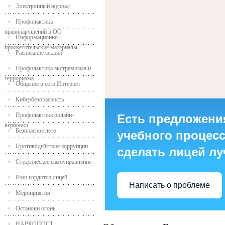
Электронный журнал
Профилактика
правонарушений в ОО
Информационно-
просветительские материалы
Расписание секций
Профилактика экстремизма и
терроризма
Общение в сети Интернет
Кибербезопасность
Профилактика онлайн-
Есть предложени
вербовки
Безопасное лето
учебного процесса
Противодействие коррупции
сделать лицей л
Студенческое самоуправление
Ими гордится лицей
Написать о проблеме
Мероприятия
Останови огонь
НАРКОПОСТ