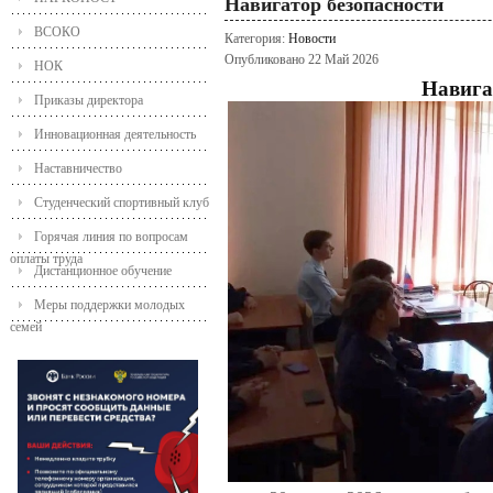
Навигатор безопасности
ВСОКО
Категория:
Новости
Опубликовано 22 Май 2026
НОК
Навига
Приказы директора
Инновационная деятельность
Наставничество
Студенческий спортивный клуб
Горячая линия по вопросам
оплаты труда
Дистанционное обучение
Меры поддержки молодых
семей