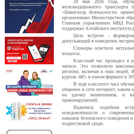
20 мая 2026 года, обуча
железнодорожного транспорта 
«Навигатор безопасности: орие
организовано Министерством обра
Главным управлением МВД Росс
поддержке Алтайского института р
Цель встречи - формиров
допускающей в поведении экстрем
Спикеры осветили актуаль
вопросы.
Классный час проходил в р
записи. Это позволило максима
региона, включая и наш лицей. 
курсов: 485- в очном формате и 3
В ходе классного часа обуча
общении в сети интернет, каким о
на удочку мошенников, и как
правонарушений.
Надеемся, подобная вс
осведомлённости о современны
навыков безопасного поведения и
подростковой среде.