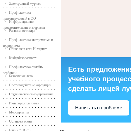
Электронный журнал
Профилактика
правонарушений в ОО
Информационно-
просветительские материалы
Расписание секций
Профилактика экстремизма и
терроризма
Общение в сети Интернет
Кибербезопасность
Профилактика онлайн-
Есть предложени
вербовки
Безопасное лето
учебного процесса
Противодействие коррупции
сделать лицей л
Студенческое самоуправление
Ими гордится лицей
Написать о проблеме
Мероприятия
Останови огонь
НАРКОПОСТ