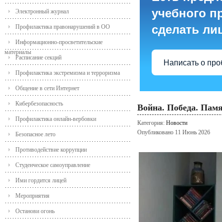
учебного пр
Электронный журнал
сделать ли
Профилактика правонарушений в ОО
Информационно-просветительские
материалы
Расписание секций
Написать о пр
Профилактика экстремизма и терроризма
Общение в сети Интернет
Кибербезопасность
Война. Победа. Памя
Профилактика онлайн-вербовки
Категория:
Новости
Опубликовано 11 Июнь 2026
Безопасное лето
Противодействие коррупции
Студенческое самоуправление
Ими гордится лицей
Мероприятия
Останови огонь