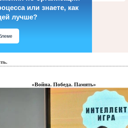
оцесса или знаете, как
цей лучше?
облеме
ть.
«Война. Победа. Память»