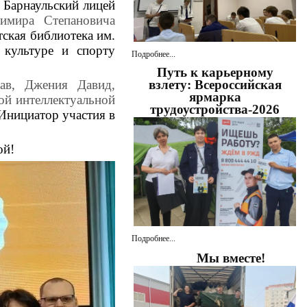
ш
Барнаульский лицей
имира Степановича
тская библиотека им.
 культуре и спорту
Подробнее...
Путь к карьерному
взлету: Всероссийская
ав, Джения Давид,
ярмарка
ой интеллектуальной
трудоустройства-2026
 Инициатор участия в
ой!
Подробнее...
Мы вместе!