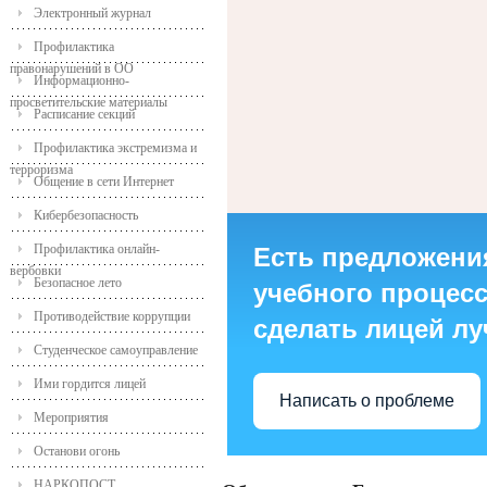
Электронный журнал
Профилактика
правонарушений в ОО
Информационно-
просветительские материалы
Расписание секций
Профилактика экстремизма и
терроризма
Общение в сети Интернет
Кибербезопасность
Профилактика онлайн-
Есть предложени
вербовки
Безопасное лето
учебного процесса
Противодействие коррупции
сделать лицей л
Студенческое самоуправление
Ими гордится лицей
Написать о проблеме
Мероприятия
Останови огонь
НАРКОПОСТ