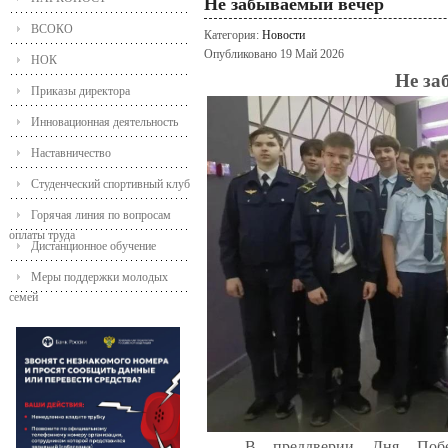
Не забываемый вечер
ВСОКО
Категория:
Новости
Опубликовано 19 Май 2026
НОК
Не за
Приказы директора
Инновационная деятельность
Наставничество
Студенческий спортивный клуб
Горячая линия по вопросам
оплаты труда
Дистанционное обучение
Меры поддержки молодых
семей
В преддверии Дня По