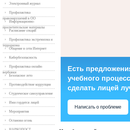
Электронный журнал
Профилактика
правонарушений в ОО
Информационно-
просветительские материалы
Расписание секций
Профилактика экстремизма и
терроризма
Общение в сети Интернет
Кибербезопасность
Профилактика онлайн-
Есть предложени
вербовки
Безопасное лето
учебного процесса
Противодействие коррупции
сделать лицей л
Студенческое самоуправление
Ими гордится лицей
Написать о проблеме
Мероприятия
Останови огонь
НАРКОПОСТ