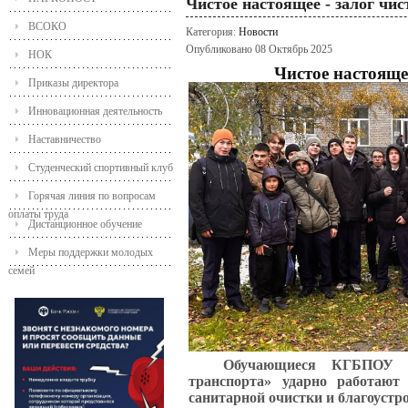
Чистое настоящее - залог чис
ВСОКО
Категория:
Новости
Опубликовано 08 Октябрь 2025
НОК
Чистое настояще
Приказы директора
Инновационная деятельность
Наставничество
Студенческий спортивный клуб
Горячая линия по вопросам
оплаты труда
Дистанционное обучение
Меры поддержки молодых
семей
Обучающиеся КГБПОУ «Б
транспорта» ударно работают
санитарной очистки и благоустр