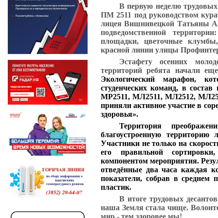
В первую неделю трудовых
ПМ 2511 под руководством кура
лицея Вишнивецкой Татьяны А
подведомственной территории
площадки, цветочные клумбы
красной линии улицы Профинтер
Эстафету осенних мол
территорий ребята начали еще
Экологический марафон, ко
студенческих команд, в соста
МР2511, МЛ2511, МЛ2512, МЛ25
приняли активное участие в сор
здоровья».
Территория преображе
благоустроенную территорию 
Участники не только на скорост
его правильной сортировки
компонентом мероприятия. Резу
отведённые два часа каждая к
показатели, собрав в среднем 
пластик.
В итоге трудовых десанто
наша Земля стала чище. Волон
мир - тем здоровее мы!