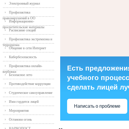
Электронный журнал
Профилактика
правонарушений в ОО
Информационно-
просветительские материалы
Расписание секций
Профилактика экстремизма и
терроризма
Общение в сети Интернет
Кибербезопасность
Профилактика онлайн-
Есть предложени
вербовки
Безопасное лето
учебного процесса
Противодействие коррупции
сделать лицей л
Студенческое самоуправление
Ими гордится лицей
Написать о проблеме
Мероприятия
Останови огонь
НАРКОПОСТ