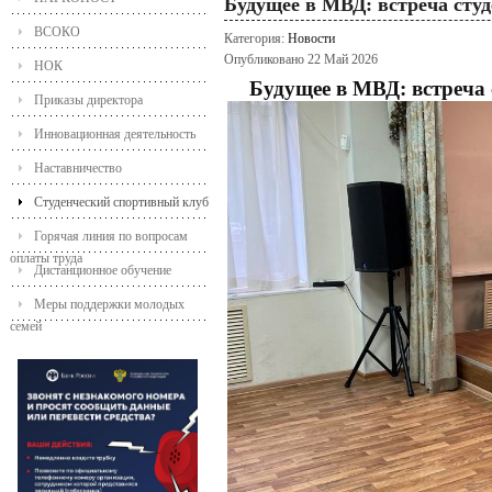
Будущее в МВД: встреча студ
ВСОКО
Категория:
Новости
Опубликовано 22 Май 2026
НОК
Будущее в МВД: встреча 
Приказы директора
Инновационная деятельность
Наставничество
Студенческий спортивный клуб
Горячая линия по вопросам
оплаты труда
Дистанционное обучение
Меры поддержки молодых
семей