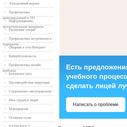
Электронный журнал
Профилактика
правонарушений в ОО
Информационно-
просветительские материалы
Расписание секций
Профилактика экстремизма и
терроризма
Общение в сети Интернет
Кибербезопасность
Профилактика онлайн-
Есть предложени
вербовки
Безопасное лето
учебного процесса
Противодействие коррупции
сделать лицей л
Студенческое самоуправление
Ими гордится лицей
Написать о проблеме
Мероприятия
Останови огонь
НАРКОПОСТ