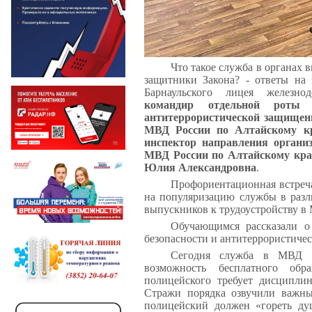
Что такое служба в органах 
защитники Закона? - ответы на 
Барнаульского лицея железно
командир отдельной роты 
антитеррористической защищен
МВД России по Алтайскому к
инспектор направления орга
МВД России по Алтайскому кра
Юлия Александровна
.
Профориентационная встреча
на популяризацию службы в разл
выпускников к трудоустройству в
Обучающимся рассказали о
безопасности и антитеррористиче
Сегодня служба в МВД - 
возможность бесплатного обр
полицейского требует дисциплин
Стражи порядка озвучили важны
полицейский должен «гореть ду