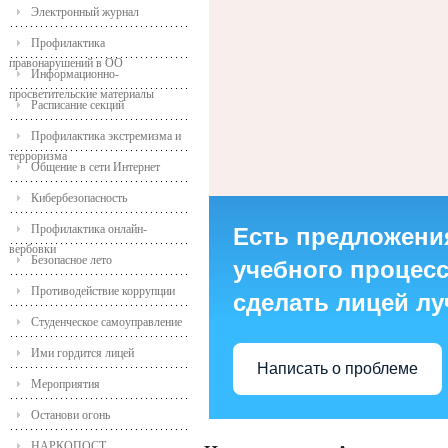
Электронный журнал
Профилактика
правонарушений в ОО
Информационно-
просветительские материалы
Расписание секций
Профилактика экстремизма и
терроризма
Общение в сети Интернет
Кибербезопасность
Профилактика онлайн-
Есть предложени
вербовки
Безопасное лето
учебного процесса
Противодействие коррупции
сделать лицей л
Студенческое самоуправление
Ими гордится лицей
Написать о проблеме
Мероприятия
Останови огонь
НАРКОПОСТ