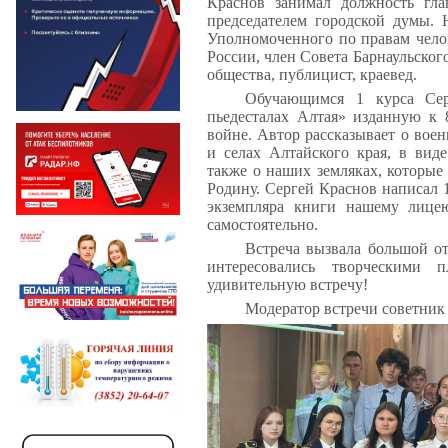
Краснов занимал должность гл
председателем городской думы
Уполномоченного по правам челов
России, член Совета Барнаульског
общества, публицист, краевед.
Обучающимся 1 курса Сер
пьедесталах Алтая» изданную к
войне. Автор рассказывает о воен
и селах Алтайского края, в вид
также о наших земляках, которые
Родину. Сергей Краснов написал 1
экземпляра книги нашему лице
самостоятельно.
Встреча вызвала большой о
интересовались творческими 
удивительную встречу!
Модератор встречи советник