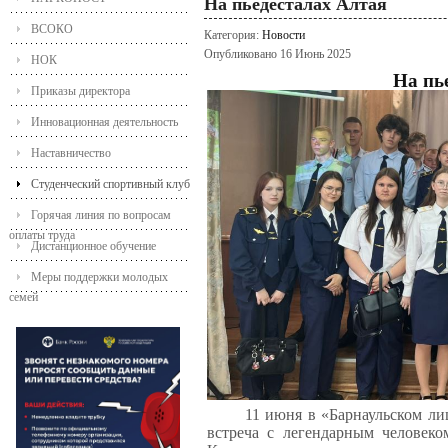
На пьедесталах Алтая
ВСОКО
Категория:
Новости
Опубликовано 16 Июнь 2025
НОК
На пь
Приказы директора
Инновационная деятельность
Наставничество
Студенческий спортивный клуб
Горячая линия по вопросам
оплаты труда
Дистанционное обучение
Меры поддержки молодых
семей
11 июня в «Барнаульском ли
встреча с легендарным человек