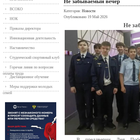
Не забываемый вечер
ВСОКО
Категория:
Новости
Опубликовано 19 Май 2026
НОК
Не за
Приказы директора
Инновационная деятельность
Наставничество
Студенческий спортивный клуб
Горячая линия по вопросам
оплаты труда
Дистанционное обучение
Меры поддержки молодых
семей
В преддверии Дня По