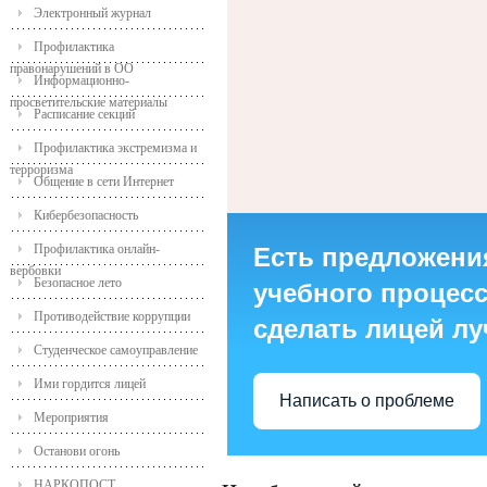
Электронный журнал
Профилактика
правонарушений в ОО
Информационно-
просветительские материалы
Расписание секций
Профилактика экстремизма и
терроризма
Общение в сети Интернет
Кибербезопасность
Профилактика онлайн-
Есть предложени
вербовки
Безопасное лето
учебного процесса
Противодействие коррупции
сделать лицей л
Студенческое самоуправление
Ими гордится лицей
Написать о проблеме
Мероприятия
Останови огонь
НАРКОПОСТ