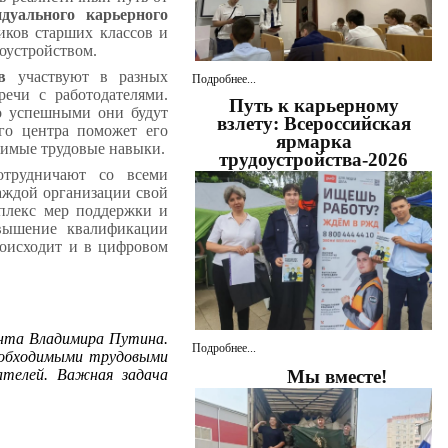
дуального карьерного
иков старших классов и
оустройством.
в
участвуют в разных
Подробнее...
речи с работодателями.
Путь к карьерному
о успешными они будут
взлету: Всероссийская
ого центра поможет его
ярмарка
одимые трудовые навыки.
трудоустройства-2026
трудничают со всеми
каждой организации свой
мплекс мер поддержки и
овышение квалификации
роисходит и в цифровом
ента Владимира Путина.
Подробнее...
еобходимыми трудовыми
ателей. Важная задача
Мы вместе!