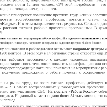
вой потребности, подготовленного Минтрудом России. Так, 
вовлечь почти 12 млн человек. 65% этой потребности – это
варщики, токари, электрики, швеи.
ачение приобретает повышение престижа труда «синих воротнич
ировать востребованные профессии, повысить статус че
 «Кадры»
. И в этом направлении есть результаты. Согласно 
% россиян
считают рабочие профессии престижными. В декаб
%.
ламная кампания по популяризации рабочих профессий в поддержку
национального про
литейщик», «инженер», «агроном» и сотрудники кадровых центров «Работа России».
у соискателям и работодателям оказывают
кадровые центры «
 1200 центров. В этом году в 14 регионах страны откроется еще
2
анты
работают персонально с каждым человеком, выстраива
фориентации соискатель может повысить квалификацию или ос
подберет подходящие вакансии, пригласит на мероприятия с раб
ле получения предложения о работе поможет с оформлением
л на рынок труда, но хочет сменить профессию, действует
чне – 213 самых востребованных у работодателей профессий,
иально для участников СВО. На
портале «Работа России»
сейча
программ. На данный момент подано
более 84 тыс. заявок
, что 
ый период.
людям понять предпочтения, увидеть возможности и построит