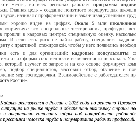
боте мечты, во всех регионах работает
программа индиви
ежи
. Главная цель – создание понятного маршрута для школьн
и вузов, начиная с профориентации и заканчивая успешным труд
аммы хорошо виден на цифрах.
Около 5 млн школьнико
роприятиях: это специальные тестирования, профтуры, вст
в
прошли в кадровых центрах специальную оценку, наскольк
ма. И если есть риск не найти работу, специалист кадров
денту с практикой, стажировкой, чтобы у него появились необх
ики есть и для организаций:
кадровые консультанты
со
симо от их формы собственности и численности персонала. У 
, который изучает ее запрос и на его основе формирует ко
мер, подбор специалистов, массовый отбор, обучение и п
авление мер господдержки. Взаимодействие с работодателем п
бота России»
.
ия
Кадры» реализуется в России с 2025 года по решению Презид
 ситуацию на рынке труда и обеспечить экономику страны н
но и оперативно готовить кадры под потребности работод
 престижа человека труда и популяризация рабочих профессий.