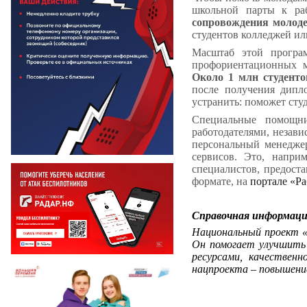
школьной парты к ра
сопровождения молод
студентов колледжей ил
Масштаб этой прогр
профориентационных ме
Около 1 млн студенто
после получения дипло
устранить: поможет сту
Специальные помощн
работодателями, незави
персональный менеджер
сервисов. Это, напри
специалистов, предост
формате, на
портале «Ра
Справочная информац
Национальный проект «
Он помогает улучшить
ресурсами, качествен
нацпроекта – повышение