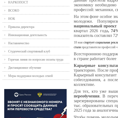
данные прогноза кадро
НАРКОПОСТ
экономику необходимо 
профессий: механики, с
ВСОКО
На этом фоне особое зн
НОК
молодежи. Популяриз
национальный проект
Приказы директора
квартал 2026 года
, 74
показатель составлял 72
Инновационная деятельность
18 мая
стартует социальная рек
Наставничество
стали
представители профессий «
Студенческий спортивный клуб
Всестороннюю поддержк
в стране работает более
Горячая линия по вопросам оплаты труда
Карьерные консульт
Дистанционное обучение
траекторию. После про
Карьерный консультант 
Меры поддержки молодых семей
собеседования, а пос
коллективе.
Для тех, кто уже выше
переобучения
. В пере
зарезервированы спец
тыс. образовательных 
2025 года за аналогичн
Чтобы помочь молодым 