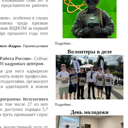
в ближайшие семь лет в
 представители рабочих
ков», особенно в глазах
ловека труда призван
данным ВЦИОМ за первый
ре прошлого года этот
Подробнее...
екта «Кадры»
. Героями роликов
Волонтеры в деле
Работа России»
. Сейчас
95 кадровых центров
.
я для него карьерную
воить новую профессию.
отодателями, организует
 и адаптацией в новом
программа бесплатного
 в том числе 27 из них
Подробнее...
с доступно порядка 5,7
День молодежи
на треть превышает спрос
ь реалистичный путь от