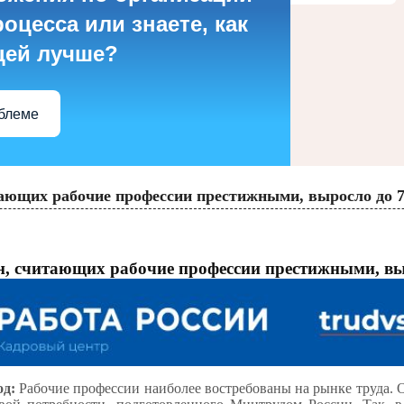
оцесса или знаете, как
цей лучше?
облеме
тающих рабочие профессии престижными, выросло до
н, считающих рабочие профессии престижными, в
од
:
Рабочие профессии наиболее востребованы на рынке труда. 