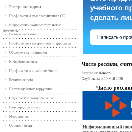
учебного пр
Электронный журнал
сделать ли
Профилактика правонарушений в ОО
Информационно-просветительские
материалы
Расписание секций
Написать о пр
Профилактика экстремизма и терроризма
Общение в сети Интернет
Кибербезопасность
Число россиян, счи
Профилактика онлайн-вербовки
Категория:
Новости
Опубликовано 19 Май 2026
Безопасное лето
Число россия
Противодействие коррупции
Студенческое самоуправление
Ими гордится лицей
Мероприятия
Останови огонь
Информационный пов