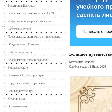
учебного пр
Электронный журнал
сделать ли
Профилактика правонарушений в ОО
Информационно-просветительские
материалы
Расписание секций
Написать о пр
Профилактика экстремизма и терроризма
Общение в сети Интернет
Кибербезопасность
Большое путешестви
Профилактика онлайн-вербовки
Категория:
Новости
Опубликовано 11 Июнь 2026
Безопасное лето
Противодействие коррупции
Студенческое самоуправление
Ими гордится лицей
Мероприятия
Останови огонь