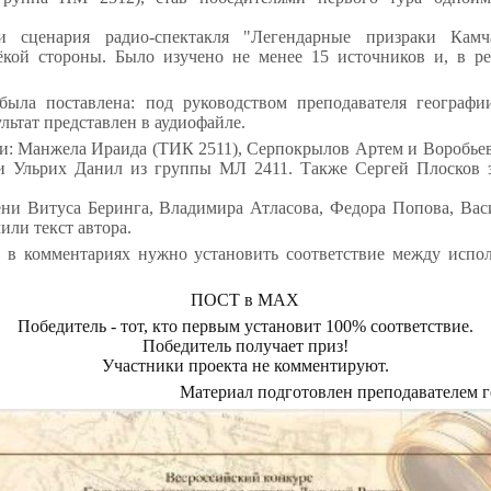
ми сценария радио-спектакля "Легендарные призраки Камч
ёкой стороны. Было изучено не менее 15 источников и, в рез
была поставлена: под руководством преподавателя географи
льтат представлен в аудиофайле.
ли: Манжела Ираида (ТИК 2511), Серпокрылов Артем и Воробь
 и Ульрих Данил из группы МЛ 2411. Также Сергей Плосков 
ени Витуса Беринга, Владимира Атласова, Федора Попова, Вас
ли текст автора.
 в комментариях нужно установить соответствие между испо
ПОСТ в МАХ
Победитель - тот, кто первым установит 100% соответствие.
Победитель получает приз!
Участники проекта не комментируют.
Материал подготовлен преподавателем 