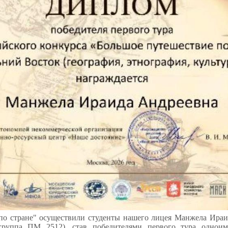
по стране" осуществили студенты нашего лицея Манжела Ираи
руппа ПМ 2512), став победителями первого тура одноим