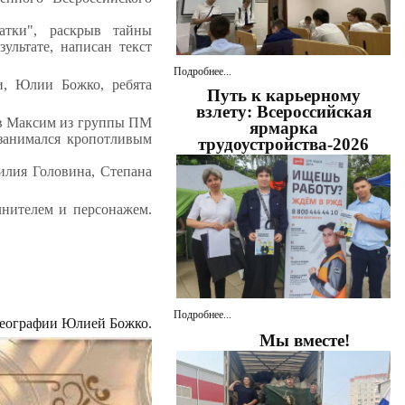
атки", раскрыв тайны
ультате, написан текст
Подробнее...
и, Юлии Божко, ребята
Путь к карьерному
взлету: Всероссийская
ев Максим из группы ПМ
ярмарка
занимался кропотливым
трудоустройства-2026
илия Головина, Степана
лнителем и персонажем.
Подробнее...
географии Юлией Божко.
Мы вместе!