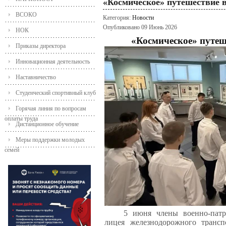
«Космическое» путешествие 
ВСОКО
Категория:
Новости
Опубликовано 09 Июнь 2026
НОК
«Космическое» путеш
Приказы директора
Инновационная деятельность
Наставничество
Студенческий спортивный клуб
Горячая линия по вопросам
оплаты труда
Дистанционное обучение
Меры поддержки молодых
семей
5 июня члены военно-патри
лицея железнодорожного транс