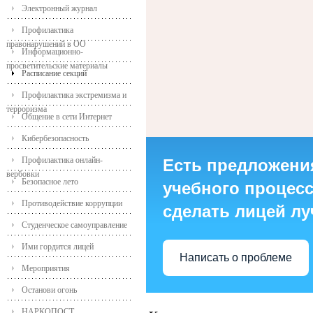
Электронный журнал
Профилактика
правонарушений в ОО
Информационно-
просветительские материалы
Расписание секций
Профилактика экстремизма и
терроризма
Общение в сети Интернет
Кибербезопасность
Профилактика онлайн-
Есть предложени
вербовки
Безопасное лето
учебного процесса
Противодействие коррупции
сделать лицей л
Студенческое самоуправление
Ими гордится лицей
Написать о проблеме
Мероприятия
Останови огонь
НАРКОПОСТ