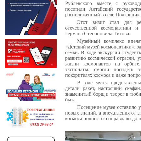
Рублевского вместе с руковод
посетили Алтайский государст
расположенный в селе Полковнико
Этот визит стал для р
отечественной космонавтики и
Германа Степановича Титова.
Музейный комплекс впеча
«Детский музей космонавтики», зд
семьи. В ходе экскурсии студент
развитию космической отрасли, у
жизни космонавтов на орбите
экспонаты: смогли посидеть 
покорителях космоса и даже попроб
В зале музея представлены
детали ракет, настоящий скафан
знаменитый борщ и творог в тюби
быта.
Посещение музея оставило 
новых знаний, а впечатления от з
космоса полностью оправдали долг